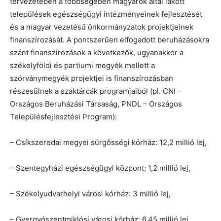
tervezetében a többségében magyarok által lakott
települések egészségügyi intézményeinek fejlesztését
és a magyar vezetésű önkormányzatok projektjeinek
finanszírozását. A pontszerűen elfogadott beruházásokra
szánt finanszírozások a következők, ugyanakkor a
székelyföldi és partiumi megyék mellett a
szórványmegyék projektjei is finanszírozásban
részesülnek a szaktárcák programjaiból (pl. CNI –
Országos Beruházási Társaság, PNDL – Országos
Településfejlesztési Program):
– Csíkszeredai megyei sürgősségi kórház: 12,2 millió lej,
– Szentegyházi egészségügyi központ: 1,2 millió lej,
– Székelyudvarhelyi városi kórház: 3 millió lej,
– Gyergyószentmiklósi városi kórház: 6,45 millió lej,