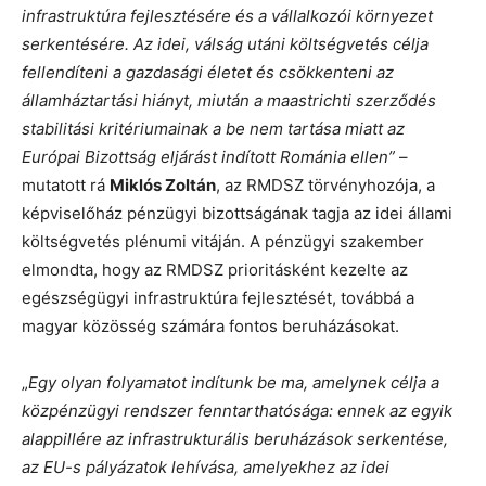
infrastruktúra fejlesztésére és a vállalkozói környezet
serkentésére. Az idei, válság utáni költségvetés célja
fellendíteni a gazdasági életet és csökkenteni az
államháztartási hiányt, miután a maastrichti szerződés
stabilitási kritériumainak a be nem tartása miatt az
Európai Bizottság eljárást indított Románia ellen”
–
mutatott rá
Miklós Zoltán
, az RMDSZ törvényhozója, a
képviselőház pénzügyi bizottságának tagja az idei állami
költségvetés plénumi vitáján. A pénzügyi szakember
elmondta, hogy az RMDSZ prioritásként kezelte az
egészségügyi infrastruktúra fejlesztését, továbbá a
magyar közösség számára fontos beruházásokat.
„
Egy olyan folyamatot indítunk be ma, amelynek célja a
közpénzügyi rendszer fenntarthatósága: ennek az egyik
alappillére az infrastrukturális beruházások serkentése,
az EU-s pályázatok lehívása, amelyekhez az idei