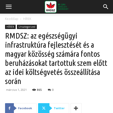
Kezdőlap
HÍREK
HÍREK
Uncategorized
RMDSZ: az egészségügyi
infrastruktúra fejlesztését és a
magyar közösség számára fontos
beruházásokat tartottuk szem előtt
az idei költségvetés összeállítása
során
március 1, 2021
865
0
Facebook
Twitter