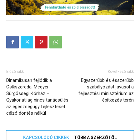
Előző cikk
Következő cikk
Dinamikusan fejlődik a
Egyszerűbb és ésszerűbb
Csíkszeredai Megyei
szabályozást javasol a
Sürgősségi Kórház –
fejlesztési minisztérium az
Gyakorlatilag nincs tanácsülés
építkezés terén
az egészségügy fejlesztését
célzó döntés nélkül
KAPCSOLÓDÓ CIKKEK
TÖBB A SZERZŐTŐL