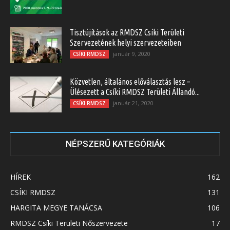
Tisztújítások az RMDSZ Csíki Területi
Szervezetének helyi szervezeteiben
január 9, 2020
CSÍKI RMDSZ
Közvetlen, általános előválasztás lesz –
Ülésezett a Csíki RMDSZ Területi Állandó...
január 21, 2020
CSÍKI RMDSZ
NÉPSZERŰ KATEGÓRIÁK
HÍREK
162
CSÍKI RMDSZ
131
HARGITA MEGYE TANÁCSA
106
RMDSZ Csíki Területi Nőszervezete
17