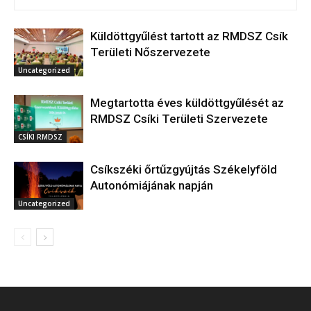
Küldöttgyűlést tartott az RMDSZ Csík
Területi Nőszervezete
Uncategorized
Megtartotta éves küldöttgyűlését az
RMDSZ Csíki Területi Szervezete
CSÍKI RMDSZ
Csíkszéki őrtűzgyújtás Székelyföld
Autonómiájának napján
Uncategorized