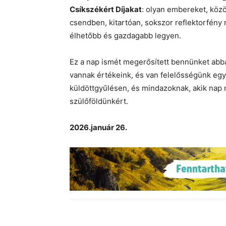
Csíkszékért Díjakat
: olyan embereket, köz
csendben, kitartóan, sokszor reflektorfény
élhetőbb és gazdagabb legyen.
Ez a nap ismét megerősített bennünket abb
vannak értékeink, és van felelősségünk egym
küldöttgyűlésen, és mindazoknak, akik nap 
szülőföldünkért.
2026.január 26.