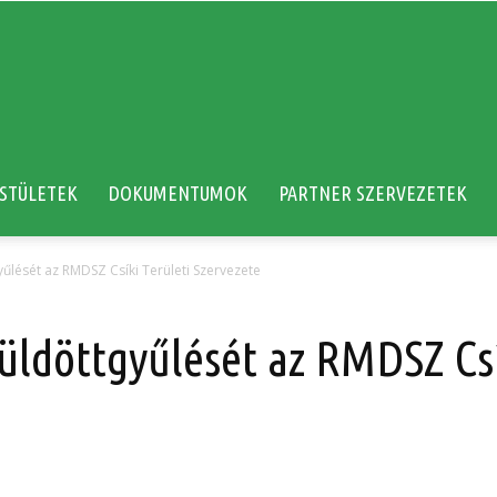
STÜLETEK
DOKUMENTUMOK
PARTNER SZERVEZETEK
yűlését az RMDSZ Csíki Területi Szervezete
üldöttgyűlését az RMDSZ Csí