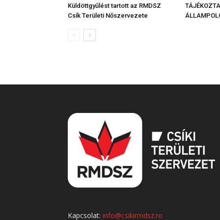
Küldöttgyűlést tartott az RMDSZ
TÁJÉKOZT
Csík Területi Nőszervezete
ÁLLAMPOL
Kapcsolat:
info@csikirmdsz.ro