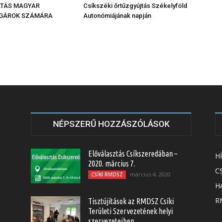
ATÁS MAGYAR
Csíkszéki őrtűzgyújtás Székelyföld
GÁROK SZÁMÁRA
Autonómiájának napján
NÉPSZERŰ HOZZÁSZÓLÁSOK
Előválasztás Csíkszeredában –
H
2020. március 7.
C
március 4, 2020
CSÍKI RMDSZ
H
RM
Tisztújítások az RMDSZ Csíki
Területi Szervezetének helyi
szervezeteiben