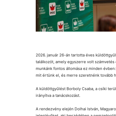
2026. január 26-án tartotta éves küldöttgyű
találkozót, amely egyszerre volt számvetés
munkánk fontos állomása ez minden évben: a
mit értünk el, és merre szeretnénk tovább 
A küldöttgyűlést Borboly Csaba, a csíki terü
irányítva a tanácskozást.
A rendezvény elején Dolhai István, Magyaro
jelenlévőket, aki beszédében a nemzetpolit