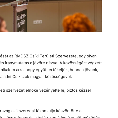
lését az RMDSZ Csíki Területi Szervezete, egy olyan
 és iránymutatás a jövőre nézve. A közösségért végzett
lkalom arra, hogy együtt értékeljük, honnan jövünk,
haladni Csíkszék magyar közösségével.
leti szervezet elnöke vezényelte le, biztos kézzel
rszág csíkszeredai főkonzulja köszöntötte a
ikai összefogás és a határokon átívelő együttműködés