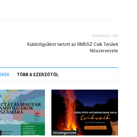
Következő cikk
Küldöttgyűlést tartott az RMDSZ Csík Területi
Nőszervezete
KKEK
TÖBB A SZERZŐTŐL
Uncategorized