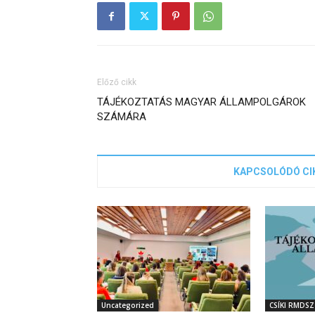
Előző cikk
TÁJÉKOZTATÁS MAGYAR ÁLLAMPOLGÁROK
SZÁMÁRA
KAPCSOLÓDÓ CI
Uncategorized
CSÍKI RMDSZ