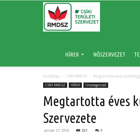
RMDSZ
HÍREK
NŐSZERVEZET
TE
Kezdőlap
CSÍKI RMDSZ
Megtartotta éves küldöttg
CSÍKI RMDSZ
HÍREK
Uncategorized
Megtartotta éves k
Szervezete
január 27, 2026
321
0