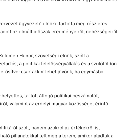
 szervezet ügyvezető elnöke tartotta meg részletes
adott az elmúlt időszak eredményeiről, nehézségeiről
 Kelemen Hunor, szövetségi elnök, szólt a
artás, a politikai felelősségvállalás és a szülőföldön
gerősítve: csak akkor lehet jövőnk, ha egymásba
elyettes, tartott átfogó politikai beszámolót,
ról, valamint az erdélyi magyar közösséget érintő
tikáról szólt, hanem azokról az értékekről is,
ató pillanatokkal telt meg a terem, amikor átadtuk a