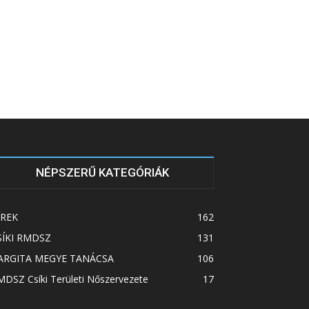
NÉPSZERŰ KATEGÓRIÁK
ÍREK
162
SÍKI RMDSZ
131
ARGITA MEGYE TANÁCSA
106
DSZ Csíki Területi Nőszervezete
17