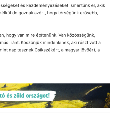
össégeket és kezdeményezéseket ismertünk el, akik
 nélkül dolgoznak azért, hogy térségünk erősebb,
an, hogy van mire építenünk. Van közösségünk,
ás iránt. Köszönjük mindenkinek, aki részt vett a
mint nap tesznek Csíkszékért, a magyar jövőért, a