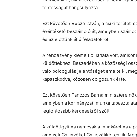
fontosságát hangsúlyozta.
Ezt követően Becze István, a csíki területi
évértékelő beszámolóját, amelyben számot 
és az előttünk álló feladatokról.
A rendezvény kiemelt pillanata volt, amikor
küldöttekhez. Beszédében a közösségi összet
való boldogulás jelentőségét emelte ki, me
kapaszkodva, közösen dolgozunk érte.
Ezt követően Tánczos Barna,miniszterelnök-h
amelyben a kormányzati munka tapasztalatai
legfontosabb kérdésekről szólt.
A küldöttgyűlés nemcsak a munkáról és a poli
amelyek Csíkszéket Csíkszékké teszik. Megh