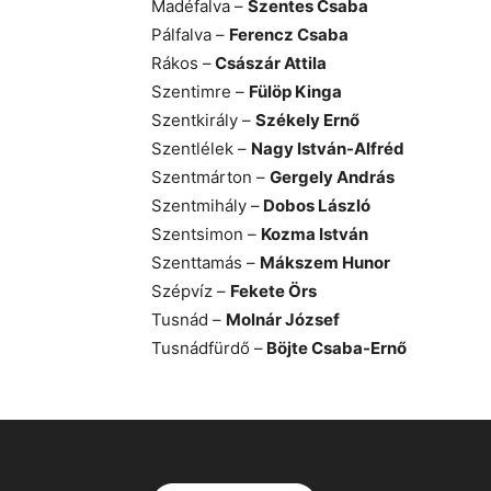
Madéfalva –
Szentes Csaba
Pálfalva –
Ferencz Csaba
Rákos –
Császár Attila
Szentimre –
Fülöp Kinga
Szentkirály –
Székely Ernő
Szentlélek –
Nagy István-Alfréd
Szentmárton –
Gergely András
Szentmihály –
Dobos László
Szentsimon –
Kozma István
Szenttamás –
Mákszem Hunor
Szépvíz –
Fekete Örs
Tusnád –
Molnár József
Tusnádfürdő –
Böjte Csaba-Ernő