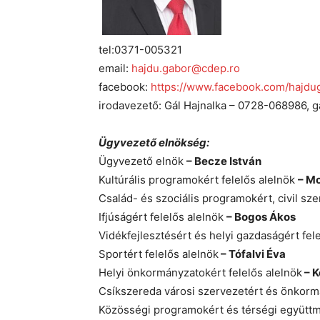
tel:0371-005321
email:
hajdu.gabor@cdep.ro
facebook:
https://www.facebook.com/hajdu
irodavezető: Gál Hajnalka – 0728-068986,
Ügyvezető elnökség:
Ügyvezető elnök
– Becze István
Kultúrális programokért felelős alelnök
– M
Család- és szociális programokért, civil sze
Ifjúságért felelős alelnök
– Bogos Ákos
Vidékfejlesztésért és helyi gazdaságért fel
Sportért felelős alelnök
– Tófalvi Éva
Helyi önkormányzatokért felelős alelnök
– K
Csíkszereda városi szervezetért és önkormá
Közösségi programokért és térségi együttm