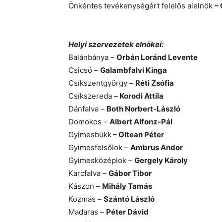
Önkéntes tevékenységért felelős alelnök
–
Helyi szervezetek elnökei:
Balánbánya –
Orbán Loránd Levente
Csicsó –
Galambfalvi Kinga
Csíkszentgyörgy –
Réti Zsófia
Csíkszereda –
Korodi Attila
Dánfalva –
Both Norbert-László
Domokos –
Albert Alfonz-Pál
Gyimesbükk
– Oltean Péter
Gyimesfelsőlok –
Ambrus Andor
Gyimesközéplok –
Gergely Károly
Karcfalva –
Gábor Tibor
Kászon –
Mihály Tamás
Kozmás –
Szántó László
Madaras –
Péter Dávid