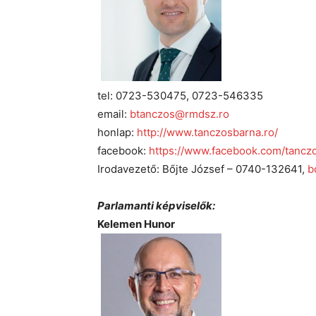
tel: 0723-530475, 0723-546335
email:
btanczos@rmdsz.ro
honlap:
http://www.tanczosbarna.ro/
facebook:
https://www.facebook.com/tancz
Irodavezető: Bőjte József – 0740-132641,
b
Parlamanti képviselők:
Kelemen Hunor