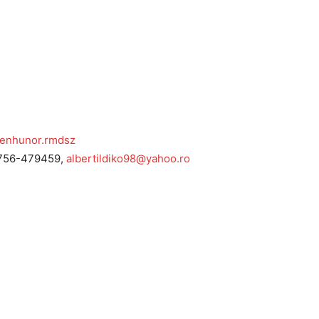
menhunor.rmdsz
 0756-479459,
albertildiko98@yahoo.ro