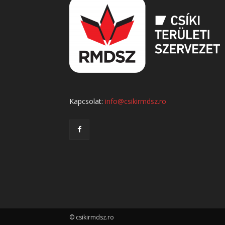
Kapcsolat:
info@csikirmdsz.ro
© csikirmdsz.ro