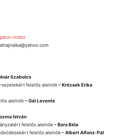
gabor.rmdsz
 galhajnalka@yahoo.com
olnár Szabolcs
rvezetekért felelős alelnök
– Krézsek Erika
elős alelnök
– Gál Levente
ozma István
nyzatért felelős alelnök
– Bors Béla
űködésekért felelős alelnök
– Albert Alfonz-Pál