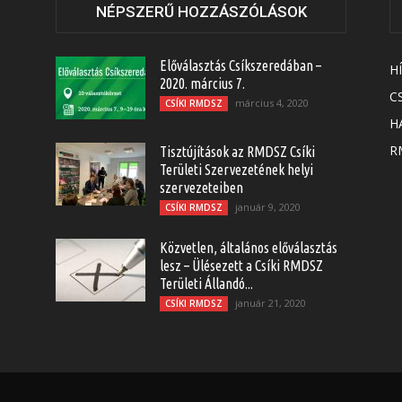
NÉPSZERŰ HOZZÁSZÓLÁSOK
Előválasztás Csíkszeredában –
H
2020. március 7.
C
március 4, 2020
CSÍKI RMDSZ
H
RM
Tisztújítások az RMDSZ Csíki
Területi Szervezetének helyi
szervezeteiben
január 9, 2020
CSÍKI RMDSZ
Közvetlen, általános előválasztás
lesz – Ülésezett a Csíki RMDSZ
Területi Állandó...
január 21, 2020
CSÍKI RMDSZ