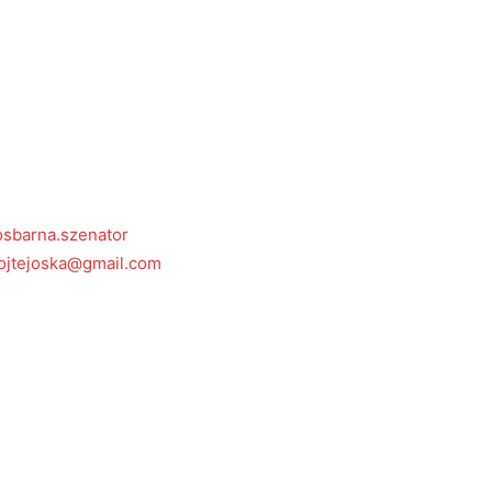
osbarna.szenator
ojtejoska@gmail.com