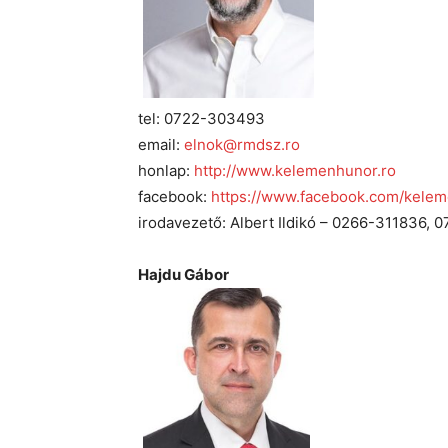
tel: 0722-303493
email:
elnok@rmdsz.ro
honlap:
http://www.kelemenhunor.ro
facebook:
https://www.facebook.com/kele
irodavezető: Albert Ildikó – 0266-311836,
Hajdu Gábor