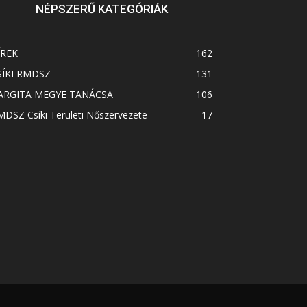
NÉPSZERŰ KATEGÓRIÁK
ÍREK
162
SÍKI RMDSZ
131
ARGITA MEGYE TANÁCSA
106
DSZ Csíki Területi Nőszervezete
17