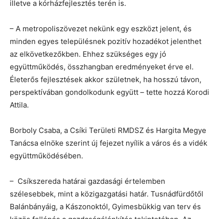
illetve a kórházfejlesztés terén is.
– A metropoliszövezet nekünk egy eszközt jelent, és
minden egyes településnek pozitív hozadékot jelenthet
az elkövetkezőkben. Ehhez szükséges egy jó
együttműködés, összhangban eredményeket érve el.
Életerős fejlesztések akkor születnek, ha hosszú távon,
perspektívában gondolkodunk együtt – tette hozzá Korodi
Attila.
Borboly Csaba, a Csíki Területi RMDSZ és Hargita Megye
Tanácsa elnöke szerint új fejezet nyílik a város és a vidék
együttműködésében.
– Csíkszereda határai gazdasági értelemben
szélesebbek, mint a közigazgatási határ. Tusnádfürdőtől
Balánbányáig, a Kászonoktól, Gyimesbükkig van terv és