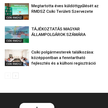
Megtartotta éves küldöttgyűlését az
RMDSZ Csíki Területi Szervezete
CSÍKI RMDSZ
TÁJÉKOZTATÁS MAGYAR
ÁLLAMPOLGÁROK SZÁMÁRA
CSÍKI RMDSZ
Csíki polgármesterek találkozása:
középpontban a fenntartható
fejlesztés és a külhoni regisztráció
CSÍKI RMDSZ