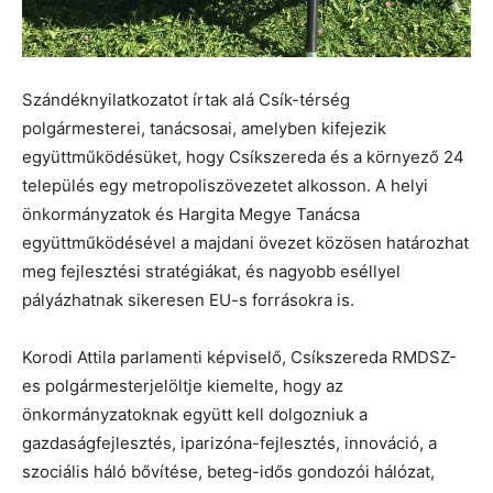
Szándéknyilatkozatot írtak alá Csík-térség
polgármesterei, tanácsosai, amelyben kifejezik
együttműködésüket, hogy Csíkszereda és a környező 24
település egy metropoliszövezetet alkosson. A helyi
önkormányzatok és Hargita Megye Tanácsa
együttműködésével a majdani övezet közösen határozhat
meg fejlesztési stratégiákat, és nagyobb eséllyel
pályázhatnak sikeresen EU-s forrásokra is.
Korodi Attila parlamenti képviselő, Csíkszereda RMDSZ-
es polgármesterjelöltje kiemelte, hogy az
önkormányzatoknak együtt kell dolgozniuk a
gazdaságfejlesztés, iparizóna-fejlesztés, innováció, a
szociális háló bővítése, beteg-idős gondozói hálózat,