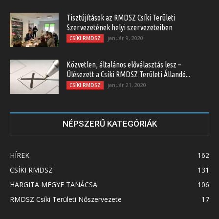
Tisztújítások az RMDSZ Csíki Területi
Szervezetének helyi szervezeteiben
január 9, 2020
CSÍKI RMDSZ
Közvetlen, általános előválasztás lesz –
Ülésezett a Csíki RMDSZ Területi Állandó...
január 21, 2020
CSÍKI RMDSZ
NÉPSZERŰ KATEGÓRIÁK
HÍREK
162
CSÍKI RMDSZ
131
HARGITA MEGYE TANÁCSA
106
RMDSZ Csíki Területi Nőszervezete
17