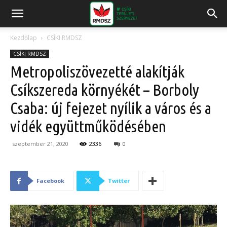
Kezdőlap
CSÍKI RMDSZ
CSÍKI RMDSZ
Metropoliszövezetté alakítják
Csíkszereda környékét – Borboly
Csaba: új fejezet nyílik a város és a
vidék együttműködésében
szeptember 21, 2020
2336
0
Facebook
Twitter