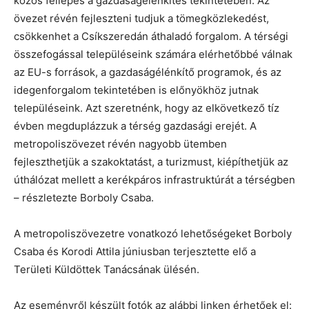
közös fellépés a gazdaságélénkítés tekintetében. Az
övezet révén fejleszteni tudjuk a tömegközlekedést,
csökkenhet a Csíkszeredán áthaladó forgalom. A térségi
összefogással településeink számára elérhetőbbé válnak
az EU-s források, a gazdaságélénkítő programok, és az
idegenforgalom tekintetében is előnyökhöz jutnak
településeink. Azt szeretnénk, hogy az elkövetkező tíz
évben megduplázzuk a térség gazdasági erejét. A
metropoliszövezet révén nagyobb ütemben
fejleszthetjük a szakoktatást, a turizmust, kiépíthetjük az
úthálózat mellett a kerékpáros infrastruktúrát a térségben
– részletezte Borboly Csaba.
A metropoliszövezetre vonatkozó lehetőségeket Borboly
Csaba és Korodi Attila júniusban terjesztette elő a
Területi Küldöttek Tanácsának ülésén.
Az eseményről készült fotók az alábbi linken érhetőek el: