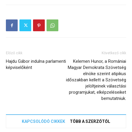
Előző cikk
Következő cikk
Hajdu Gábor indulna parlamenti
Kelemen Hunor, a Romániai
képviselőként
Magyar Demokrata Szövetség
elnöke szerint atipikus
időszakban kellett a Szövetség
jelöltjeinek választási
programjukat, elképzeléseiket
bemutatniuk.
KAPCSOLÓDÓ CIKKEK
TÖBB A SZERZŐTŐL