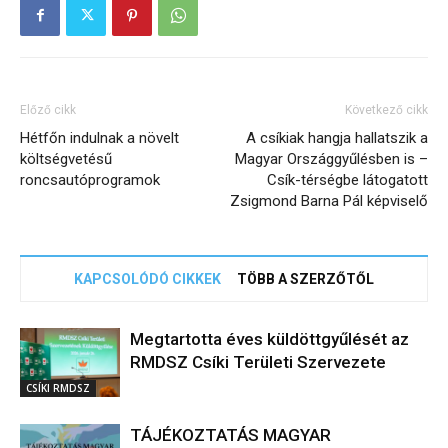
Előző cikk
Következő cikk
Hétfőn indulnak a növelt
A csíkiak hangja hallatszik a
költségvetésű
Magyar Országgyűlésben is –
roncsautóprogramok
Csík-térségbe látogatott
Zsigmond Barna Pál képviselő
KAPCSOLÓDÓ CIKKEK
TÖBB A SZERZŐTŐL
Megtartotta éves küldöttgyűlését az
RMDSZ Csíki Területi Szervezete
CSÍKI RMDSZ
TÁJÉKOZTATÁS MAGYAR