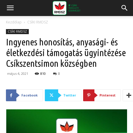
Kezdőlap
CSÍKI RMDSZ
CSÍKI RMDSZ
Ingyenes honosítás, anyasági- és
életkezdési támogatás ügyintézése
Csíkszentsimon községben
május 4, 2021
810
0
Facebook
Twitter
Pinterest