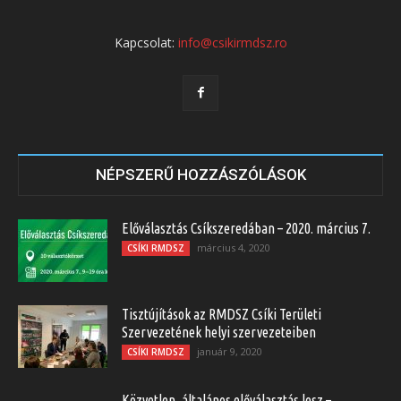
Kapcsolat:
info@csikirmdsz.ro
NÉPSZERŰ HOZZÁSZÓLÁSOK
Előválasztás Csíkszeredában – 2020. március 7.
március 4, 2020
CSÍKI RMDSZ
Tisztújítások az RMDSZ Csíki Területi
Szervezetének helyi szervezeteiben
január 9, 2020
CSÍKI RMDSZ
Közvetlen, általános előválasztás lesz –