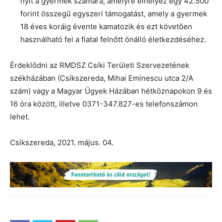
nyit a gyermek számára, amelyre elhelyez egy 42.500
forint összegű egyszeri támogatást, amely a gyermek
18 éves koráig évente kamatozik és ezt követően
használható fel a fiatal felnőtt önálló életkezdéséhez.
Érdeklődni az RMDSZ Csíki Területi Szervezetének
székházában (Csíkszereda, Mihai Eminescu utca 2/A
szám) vagy a Magyar Ügyek Házában hétköznapokon 9 és
16 óra között, illetve 0371-347.827-es telefonszámon
lehet.
Csíkszereda, 2021. május. 04.