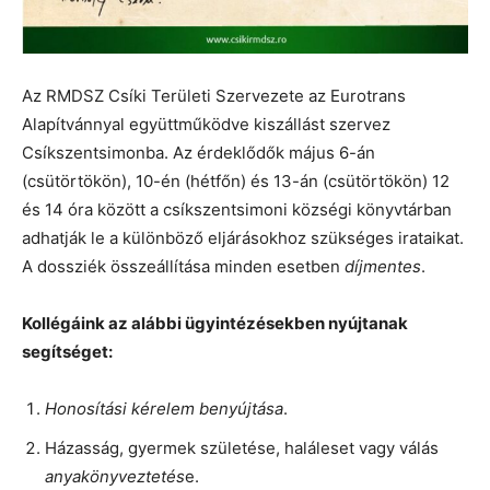
Az RMDSZ Csíki Területi Szervezete az Eurotrans
Alapítvánnyal együttműködve kiszállást szervez
Csíkszentsimonba. Az érdeklődők május 6-án
(csütörtökön), 10-én (hétfőn) és 13-án (csütörtökön) 12
és 14 óra között a csíkszentsimoni községi könyvtárban
adhatják le a különböző eljárásokhoz szükséges irataikat.
A dossziék összeállítása minden esetben
díjmentes
.
Kollégáink az alábbi ügyintézésekben nyújtanak
segítséget:
Honosítási kérelem benyújtása
.
Házasság, gyermek születése, haláleset vagy válás
anyakönyveztetés
e.