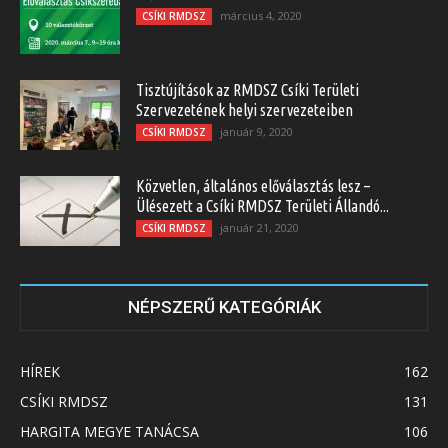
március 4, 2020
CSÍKI RMDSZ
Tisztújítások az RMDSZ Csíki Területi
Szervezetének helyi szervezeteiben
január 9, 2020
CSÍKI RMDSZ
Közvetlen, általános előválasztás lesz –
Ülésezett a Csíki RMDSZ Területi Állandó...
január 21, 2020
CSÍKI RMDSZ
NÉPSZERŰ KATEGÓRIÁK
HÍREK
162
CSÍKI RMDSZ
131
HARGITA MEGYE TANÁCSA
106