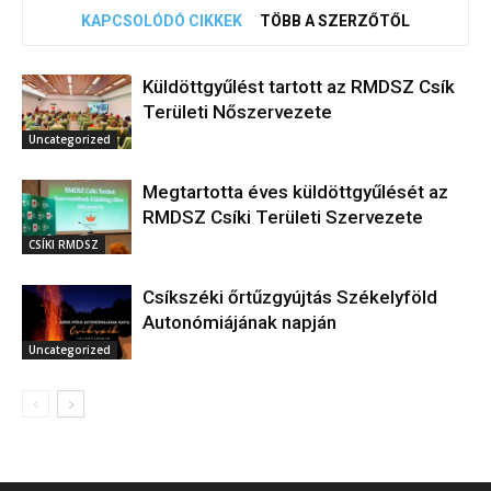
KAPCSOLÓDÓ CIKKEK
TÖBB A SZERZŐTŐL
Küldöttgyűlést tartott az RMDSZ Csík
Területi Nőszervezete
Uncategorized
Megtartotta éves küldöttgyűlését az
RMDSZ Csíki Területi Szervezete
CSÍKI RMDSZ
Csíkszéki őrtűzgyújtás Székelyföld
Autonómiájának napján
Uncategorized