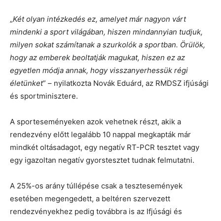
„
Két olyan intézkedés ez, amelyet már nagyon várt
mindenki a sport világában, hiszen mindannyian tudjuk,
milyen sokat számítanak a szurkolók a sportban. Örülök,
hogy az emberek beoltatják magukat, hiszen ez az
egyetlen módja annak, hogy visszanyerhessük régi
életünket
” – nyilatkozta Novák Eduárd, az RMDSZ ifjúsági
és sportminisztere.
A sporteseményeken azok vehetnek részt, akik a
rendezvény előtt legalább 10 nappal megkapták már
mindkét oltásadagot, egy negatív RT-PCR tesztet vagy
egy igazoltan negatív gyorstesztet tudnak felmutatni.
A 25%-os arány túllépése csak a tesztesemények
esetében megengedett, a beltéren szervezett
rendezvényekhez pedig továbbra is az Ifjúsági és