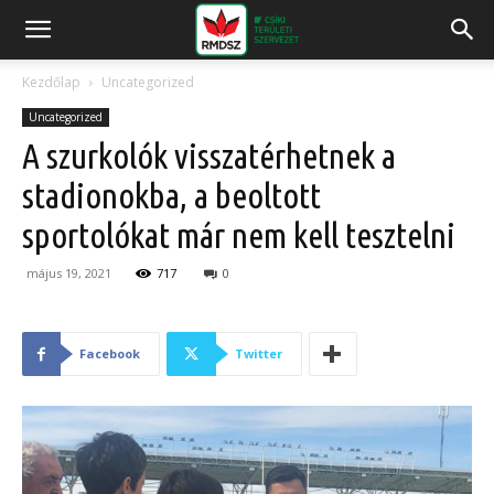
Kezdőlap
Uncategorized
Uncategorized
A szurkolók visszatérhetnek a
stadionokba, a beoltott
sportolókat már nem kell tesztelni
május 19, 2021
717
0
Facebook
Twitter