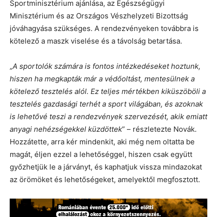
Sportminisztérium ajánlása, az Egészségügyi
Minisztérium és az Országos Vészhelyzeti Bizottság
jóváhagyása szükséges. A rendezvényeken továbbra is
kötelező a maszk viselése és a távolság betartása.
„
A sportolók számára is fontos intézkedéseket hoztunk,
hiszen ha megkapták már a védőoltást, mentesülnek a
kötelező tesztelés alól. Ez teljes mértékben kiküszöböli a
tesztelés gazdasági terhét a sport világában, és azoknak
is lehetővé teszi a rendezvények szervezését, akik emiatt
anyagi nehézségekkel küzdöttek
” – részletezte Novák.
Hozzátette, arra kér mindenkit, aki még nem oltatta be
magát, éljen ezzel a lehetőséggel, hiszen csak együtt
győzhetjük le a járványt, és kaphatjuk vissza mindazokat
az örömöket és lehetőségeket, amelyektől megfosztott.