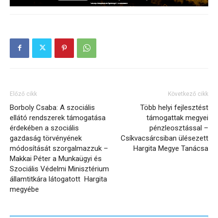
Előző cikk
Következő cikk
Borboly Csaba: A szociális
Több helyi fejlesztést
ellátó rendszerek támogatása
támogattak megyei
érdekében a szociális
pénzleosztással –
gazdaság törvényének
Csíkvacsárcsiban ülésezett
módosítását szorgalmazzuk –
Hargita Megye Tanácsa
Makkai Péter a Munkaügyi és
Szociális Védelmi Minisztérium
államtitkára látogatott Hargita
megyébe