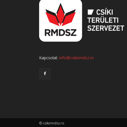
Kapcsolat:
info@csikirmdsz.ro
© csikirmdsz.ro