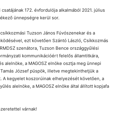
satájának 172. évfordulója alkalmából 2021. július
ékező ünnepségre kerül sor.
 csíkkozmási Tuzson János Fúvószenekar és a
ködésével, ezt követően Szántó László, Csíkkozmás
z RMDSZ szenátora, Tuzson Bence országgyűlési
ormányzati kommunikációért felelős államtitkára,
lés alelnöke, a MAGOSZ elnöke osztja meg ünnepi
. Tamás József püspök, illetve megtekinthetjük a
. A kegyelet koszorúinak elhelyezését követően, a
lés alelnöke, a MAGOSZ elnöke által állított kopjafa
eretettel várnak!