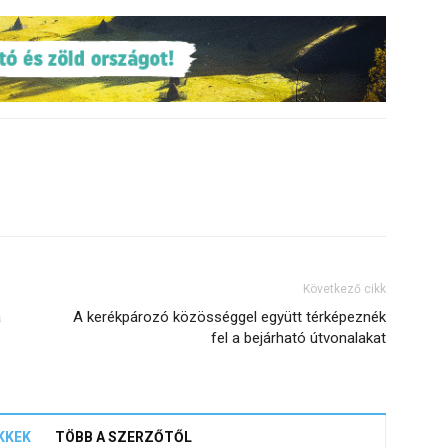
Következő cikk
a
A kerékpározó közösséggel együtt térképeznék
fel a bejárható útvonalakat
KKEK
TÖBB A SZERZŐTŐL