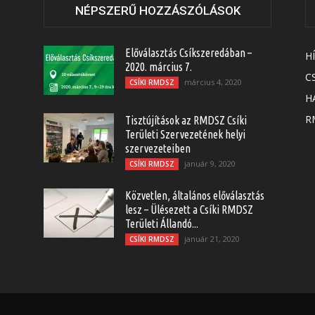
NÉPSZERŰ HOZZÁSZÓLÁSOK
Előválasztás Csíkszeredában –
H
2020. március 7.
C
március 4, 2020
CSÍKI RMDSZ
H
RM
Tisztújítások az RMDSZ Csíki
Területi Szervezetének helyi
szervezeteiben
január 9, 2020
CSÍKI RMDSZ
Közvetlen, általános előválasztás
lesz – Ülésezett a Csíki RMDSZ
Területi Állandó...
január 21, 2020
CSÍKI RMDSZ