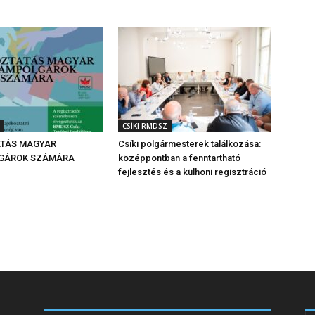
CSÍKI RMDSZ
ATÁS MAGYAR
Csíki polgármesterek találkozása:
GÁROK SZÁMÁRA
középpontban a fenntartható
fejlesztés és a külhoni regisztráció