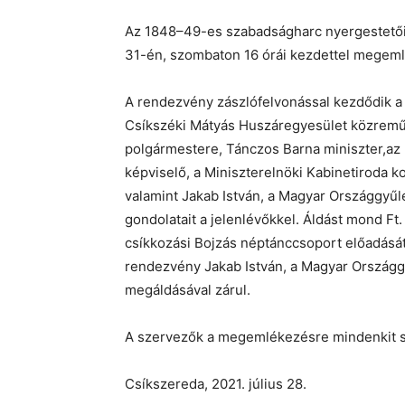
Az 1848–49-es szabadságharc nyergestetői c
31-én, szombaton 16 órái kezdettel megeml
A rendezvény zászlófelvonással kezdődik a
Csíkszéki Mátyás Huszáregyesület közremű
polgármestere, Tánczos Barna miniszter,a
képviselő, a Miniszterelnöki Kabinetiroda k
valamint Jakab István, a Magyar Országgyű
gondolatait a jelenlévőkkel. Áldást mond Ft
csíkkozási Bojzás néptánccsoport előadását
rendezvény Jakab István, a Magyar Országgyű
megáldásával zárul.
A szervezők a megemlékezésre mindenkit sz
Csíkszereda, 2021. július 28.