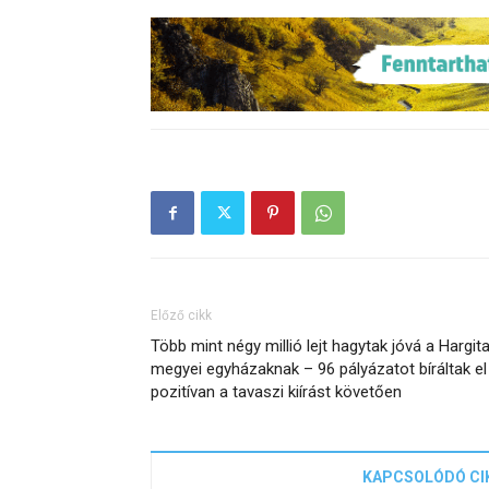
Előző cikk
Több mint négy millió lejt hagytak jóvá a Hargit
megyei egyházaknak – 96 pályázatot bíráltak el
pozitívan a tavaszi kiírást követően
KAPCSOLÓDÓ CI