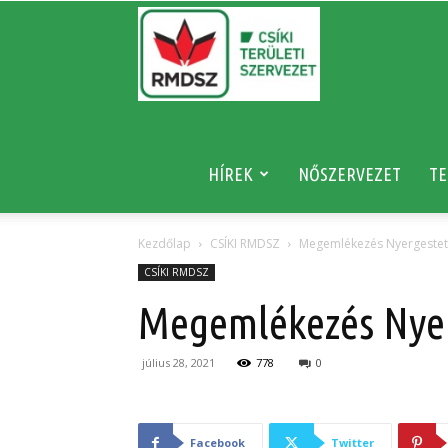
RMDSZ
HÍREK
NŐSZERVEZET
TE
Kezdőlap
CSÍKI RMDSZ
Megemlékezés Nyergeste
CSÍKI RMDSZ
Megemlékezés Nye
július 28, 2021
778
0
Facebook
Twitter