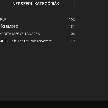
NÉPSZERŰ KATEGÓRIÁK
ÍREK
162
SÍKI RMDSZ
131
ARGITA MEGYE TANÁCSA
106
DSZ Csíki Területi Nőszervezete
17