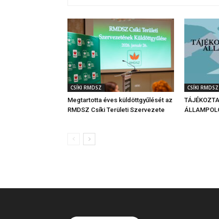
CSÍKI RMDSZ
CSÍKI RMDSZ
Megtartotta éves küldöttgyűlését az
TÁJÉKOZT
RMDSZ Csíki Területi Szervezete
ÁLLAMPOL