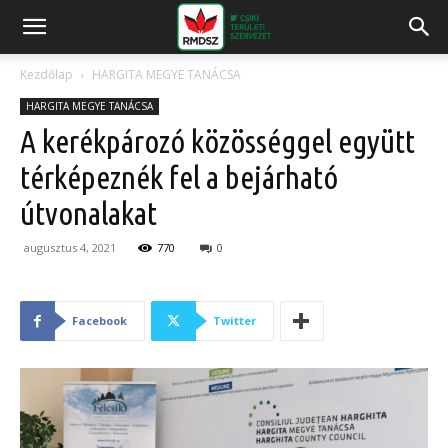
Kezdőlap
HARGITA MEGYE TANÁCSA
HARGITA MEGYE TANÁCSA
A kerékpározó közösséggel együtt
térképeznék fel a bejárható
útvonalakat
augusztus 4, 2021
770
0
Facebook
Twitter