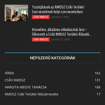
Tisztújítások az RMDSZ Csíki Területi
Szervezetének helyi szervezeteiben
január 9, 2020
CSÍKI RMDSZ
Közvetlen, általános előválasztás lesz –
Ülésezett a Csíki RMDSZ Területi Állandó...
január 21, 2020
CSÍKI RMDSZ
NÉPSZERŰ KATEGÓRIÁK
HÍREK
162
CSÍKI RMDSZ
131
HARGITA MEGYE TANÁCSA
106
RMDSZ Csíki Területi Nőszervezete
17