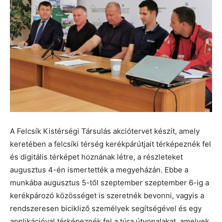
A Felcsík Kistérségi Társulás akciótervet készít, amely
keretében a felcsíki térség kerékpárútjait térképeznék fel
és digitális térképet hoznának létre, a részleteket
augusztus 4-én ismertették a megyeházán. Ebbe a
munkába augusztus 5-től szeptember szeptember 6-ig a
kerékpározó közösséget is szeretnék bevonni, vagyis a
rendszeresen bicikliző személyek segítségével és egy
applikációval térképeznék fel a túra útvonalakat, amelyek