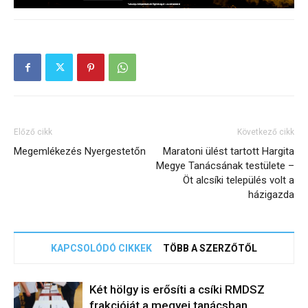
Előző cikk
Következő cikk
Megemlékezés Nyergestetőn
Maratoni ülést tartott Hargita
Megye Tanácsának testülete –
Öt alcsíki település volt a
házigazda
KAPCSOLÓDÓ CIKKEK
TÖBB A SZERZŐTŐL
Két hölgy is erősíti a csíki RMDSZ
frakcióját a megyei tanácsban