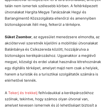
talán nem ismertek szélesebb körben. A feltérképezett
útvonalakat Hargita Megye Tanácsának Hegyi és
Barlangimentő Közszolgálata ellenőrzi és amennyiben
biztonságosnak ítéli meg, felkerül a térképre.
Süket Zsombor
, az egyesület menedzsere elmondta, az
akciótervvel szeretnék kijelölni a mobilitási útvonalakat
Balánbánya és Csíkszereda között, hozzájárulva a
biztonságos kerékpározáshoz. Ugyanakkor a meglévő
megyei, községi és erdei utakat használva létrehoznának
egy digitális térképet, amelyet majd nem csak a helyiek,
hanem a turisták és a turisztikai szolgáltatók számára is
elérhetővé tennék.
A
Tekerj és trekkelj
felhívásukkal a kerékpározókhoz
szólnak, tekintve, hogy számos olyan útvonal van,
amelyet kevesen ismernek és jó lehetőséget biztosít a