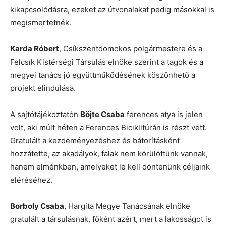
kikapcsolódásra, ezeket az útvonalakat pedig másokkal is
megismertetnék.
Karda Róbert
, Csíkszentdomokos polgármestere és a
Felcsík Kistérségi Társulás elnöke szerint a tagok és a
megyei tanács jó együttműködésének köszönhető a
projekt elindulása.
A sajtótájékoztatón
Böjte Csaba
ferences atya is jelen
volt, aki múlt héten a Ferences Biciklitúrán is részt vett.
Gratulált a kezdeményezéshez és bátorításként
hozzátette, az akadályok, falak nem körülöttünk vannak,
hanem elménkben, amelyeket le kell döntenünk céljaink
eléréséhez.
Borboly Csaba
, Hargita Megye Tanácsának elnöke
gratulált a társulásnak, főként azért, mert a lakosságot is