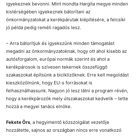
igyekeznek bevonni. Mint mondta Hargita megye minden
kistérségében igyekeznek bátorítani az
önkormányzatokat a kerékpárutak kiépítésére, a felcsíki
jó példa pedig reméli ragadós lesz.
– Arra bátorítjuk és igyekszünk minden támogatást
megadni az önkormányzatoknak, hogy ott ahol kisebb az
autósforgalom, európai normák szerint és ahol a
kerékpárosok is szívesen tekernek összefüggő
szakaszokat építsünk a biciklizőknek. Erre kell megoldást
kieszközölnünk, hogy EU-s forrásokat is
felhasználhassunk. Nagyon jó lesz látni a program révén,
hogy a kerékpározók mely útszakaszokat kedvelik – tette
hozzá a megyei tanács elnöke.
Fekete Örs
, a hegyimentő közszolgálat vezetője
hozzátette, sajnos az országban nincs erre vonatkozó