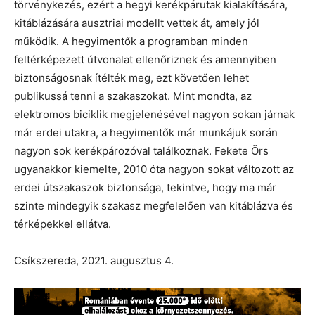
törvénykezés, ezért a hegyi kerékpárutak kialakítására,
kitáblázására ausztriai modellt vettek át, amely jól
működik. A hegyimentők a programban minden
feltérképezett útvonalat ellenőriznek és amennyiben
biztonságosnak ítélték meg, ezt követően lehet
publikussá tenni a szakaszokat. Mint mondta, az
elektromos biciklik megjelenésével nagyon sokan járnak
már erdei utakra, a hegyimentők már munkájuk során
nagyon sok kerékpározóval találkoznak. Fekete Örs
ugyanakkor kiemelte, 2010 óta nagyon sokat változott az
erdei útszakaszok biztonsága, tekintve, hogy ma már
szinte mindegyik szakasz megfelelően van kitáblázva és
térképekkel ellátva.
Csíkszereda, 2021. augusztus 4.