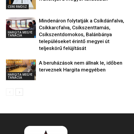
CSÍKI RMDSZ
Mindenáron folytatják a Csíkdánfalva,
Csíkkarcfalva, Csíkszenttamás,
HARGITA MEGYE
Csíkszentdomokos, Balánbánya
TANÁCSA
településeket érintő megyei út
teljeskörű felújítását
A beruházások nem állnak le, időben
terveznek Hargita megyében
HARGITA MEGYE
TANÁCSA