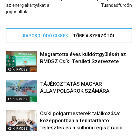
az energiakártyákat a
Tusndádfürdőn
jogosultak
KAPCSOLÓDÓ CIKKEK
TÖBB A SZERZŐTŐL
Megtartotta éves küldöttgyűlését az
RMDSZ Csíki Területi Szervezete
CSÍKI RMDSZ
TÁJÉKOZTATÁS MAGYAR
ÁLLAMPOLGÁROK SZÁMÁRA
CSÍKI RMDSZ
Csíki polgármesterek találkozása:
középpontban a fenntartható
fejlesztés és a külhoni regisztráció
CSÍKI RMDSZ