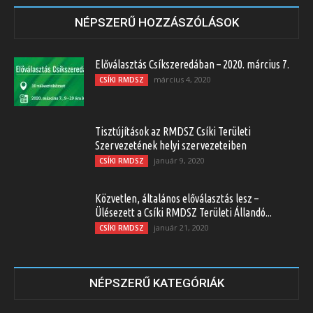
NÉPSZERŰ HOZZÁSZÓLÁSOK
Előválasztás Csíkszeredában – 2020. március 7.
március 4, 2020
CSÍKI RMDSZ
Tisztújítások az RMDSZ Csíki Területi
Szervezetének helyi szervezeteiben
január 9, 2020
CSÍKI RMDSZ
Közvetlen, általános előválasztás lesz –
Ülésezett a Csíki RMDSZ Területi Állandó...
január 21, 2020
CSÍKI RMDSZ
NÉPSZERŰ KATEGÓRIÁK