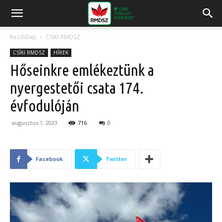
Kezdőlap
CSÍKI RMDSZ
CSÍKI RMDSZ
HÍREK
Hőseinkre emlékeztünk a
nyergestetői csata 174.
évfodulóján
augusztus 1, 2023
716
0
Facebook
Twitter