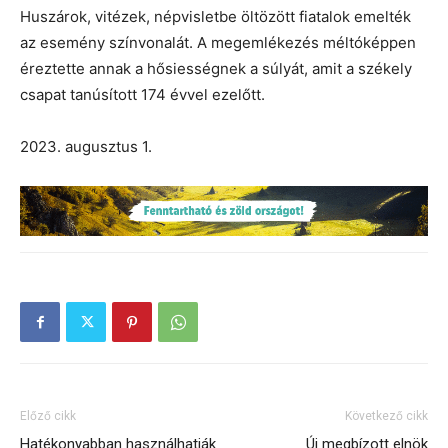
Huszárok, vitézek, népvisletbe öltözött fiatalok emelték
az esemény színvonalát. A megemlékezés méltóképpen
éreztette annak a hősiességnek a súlyát, amit a székely
csapat tanúsított 174 évvel ezelőtt.
2023. augusztus 1.
Előző cikk
Következő cikk
Hatékonyabban használhatják
Új megbízott elnök