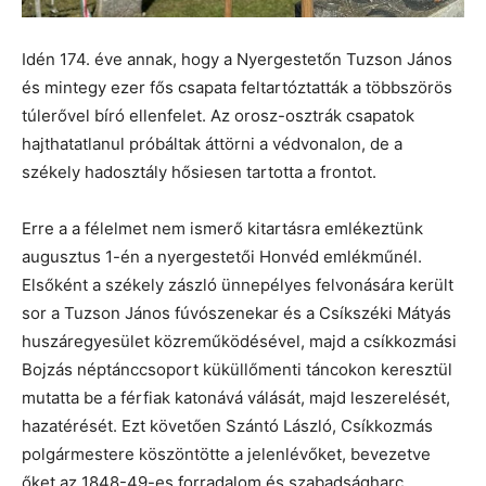
Idén 174. éve annak, hogy a Nyergestetőn Tuzson János
és mintegy ezer fős csapata feltartóztatták a többszörös
túlerővel bíró ellenfelet. Az orosz-osztrák csapatok
hajthatatlanul próbáltak áttörni a védvonalon, de a
székely hadosztály hősiesen tartotta a frontot.
Erre a a félelmet nem ismerő kitartásra emlékeztünk
augusztus 1-én a nyergestetői Honvéd emlékműnél.
Elsőként a székely zászló ünnepélyes felvonására került
sor a Tuzson János fúvószenekar és a Csíkszéki Mátyás
huszáregyesület közreműködésével, majd a csíkkozmási
Bojzás néptánccsoport küküllőmenti táncokon keresztül
mutatta be a férfiak katonává válását, majd leszerelését,
hazatérését. Ezt követően Szántó László, Csíkkozmás
polgármestere köszöntötte a jelenlévőket, bevezetve
őket az 1848-49-es forradalom és szabadságharc