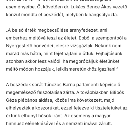
eseményeibe. Őt követően dr. Lukács Bence Ákos vezető
konzul mondta el beszédét, melyben kihangsúlyozta:
„A belső érték megbecsülése aranyfedezet, ami
emberhez méltóvá teszi az életet. Ebből a szempontból a
Nyergestető honvédei jelesre vizsgáztak. Nekünk nem
marad más hátra, mint fejethajtani előttük. Fejhajtásunk
azonban akkor lesz valódi, ha megpróbáljuk életünket
méltó módon hozzájuk, lelkiismeretünkhöz igazítani.”
A beszédek sorát Tánczos Barna parlamenti képviselő
megemlékező felszólalása zárta. A továbbiakban Bilibók
Géza plébános áldása, közös ima következett, majd
elhelyezték a koszorúkat, ezzel fejezve ki tiszteletüket az
értünk elhunyt hősök iránt. Az esemény a magyar
himnusz eléneklésével és a nemzeti imával zárult.