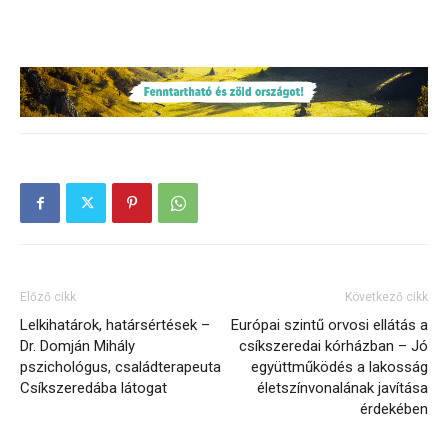
Előző cikk
Következő cikk
Lelkihatárok, határsértések –
Európai szintű orvosi ellátás a
Dr. Domján Mihály
csíkszeredai kórházban – Jó
pszichológus, családterapeuta
együttműködés a lakosság
Csíkszeredába látogat
életszínvonalának javítása
érdekében