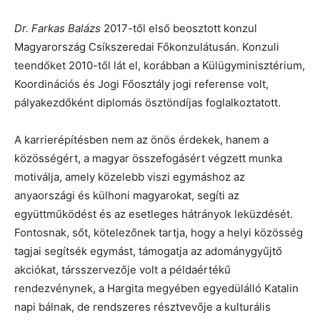
Dr. Farkas Balázs
2017-től első beosztott konzul
Magyarország Csíkszeredai Főkonzulátusán. Konzuli
teendőket 2010-től lát el, korábban a Külügyminisztérium,
Koordinációs és Jogi Főosztály jogi referense volt,
pályakezdőként diplomás ösztöndíjas foglalkoztatott.
A karrierépítésben nem az önös érdekek, hanem a
közösségért, a magyar összefogásért végzett munka
motiválja, amely közelebb viszi egymáshoz az
anyaországi és külhoni magyarokat, segíti az
együttműködést és az esetleges hátrányok leküzdését.
Fontosnak, sőt, kötelezőnek tartja, hogy a helyi közösség
tagjai segítsék egymást, támogatja az adománygyűjtő
akciókat, társszervezője volt a példaértékű
rendezvénynek, a Hargita megyében egyedülálló Katalin
napi bálnak, de rendszeres résztvevője a kulturális