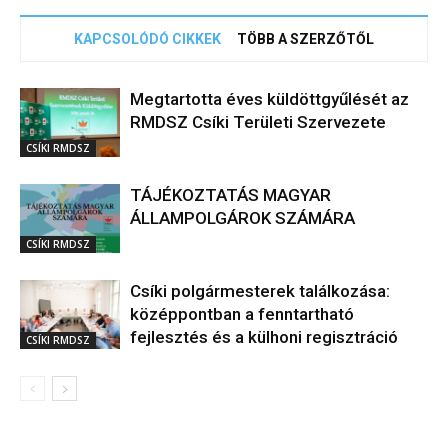
KAPCSOLÓDÓ CIKKEK
TÖBB A SZERZŐTŐL
Megtartotta éves küldöttgyűlését az
RMDSZ Csíki Területi Szervezete
CSÍKI RMDSZ
TÁJÉKOZTATÁS MAGYAR
ÁLLAMPOLGÁROK SZÁMÁRA
CSÍKI RMDSZ
Csíki polgármesterek találkozása:
középpontban a fenntartható
fejlesztés és a külhoni regisztráció
CSÍKI RMDSZ