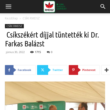
Kezdőlap
CSÍKI RMDSZ
CSÍKI RMDSZ
Csíkszékért díjjal tüntették ki Dr.
Farkas Balázst
június 30, 2022
1715
0
Facebook
Twitter
Pinterest