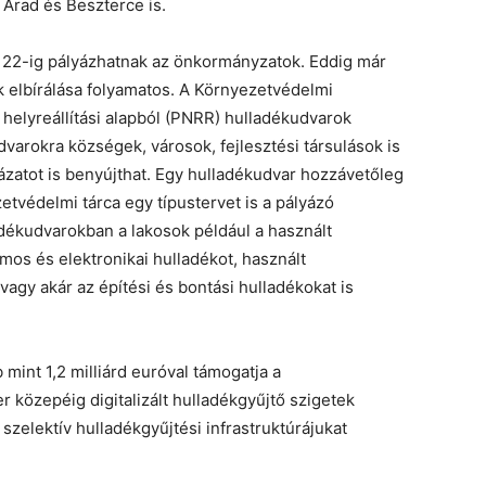
 Arad és Beszterce is.
 22-ig pályázhatnak az önkormányzatok. Eddig már
k elbírálása folyamatos. A Környezetvédelmi
l helyreállítási alapból (PNRR) hulladékudvarok
dvarokra községek, városok, fejlesztési társulások is
ázatot is benyújthat. Egy hulladékudvar hozzávetőleg
zetvédelmi tárca egy típustervet is a pályázó
dékudvarokban a lakosok például a használt
mos és elektronikai hulladékot, használt
vagy akár az építési és bontási hulladékokat is
mint 1,2 milliárd euróval támogatja a
 közepéig digitalizált hulladékgyűjtő szigetek
szelektív hulladékgyűjtési infrastruktúrájukat