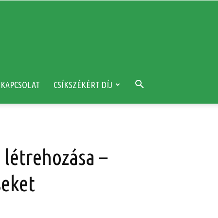
KAPCSOLAT
CSÍKSZÉKÉRT DÍJ
 létrehozása –
seket