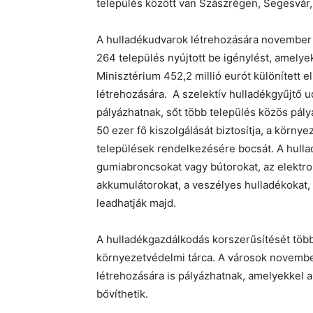
település között van Szászrégen, Segesvár,
A hulladékudvarok létrehozására november
264 település nyújtott be igénylést, amelye
Minisztérium 452,2 millió eurót különített e
létrehozására. A szelektív hulladékgyűjtő u
pályázhatnak, sőt több település közös pály
50 ezer fő kiszolgálását biztosítja, a környe
települések rendelkezésére bocsát. A hulla
gumiabroncsokat vagy bútorokat, az elektro
akkumulátorokat, a veszélyes hulladékokat, 
leadhatják majd.
A hulladékgazdálkodás korszerűsítését több 
környezetvédelmi tárca. A városok november
létrehozására is pályázhatnak, amelyekkel a 
bővíthetik.