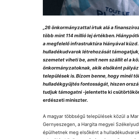
„26 önkormányzattal írtuk alá a finanszír
több mint 114 millió lej értékben. Hiánypót
a megfelelő infrastruktúra hiányával küzd.
hulladékudvarok létrehozását támogatjuk,
szemetet viheti be, amit nem szállít el a k
önkormányzatoknak, akik elsőként pályázt
települések is. Bízom benne, hogy minél tö
hulladékgyűjtés fontosságát, hiszen orsz
tudjuk támogatni
-jelentette ki csütörtök
erdészeti miniszter.
A magyar többségű települések közül a Ma
Gernyeszegen, a Hargita megyei Székelyudv
épülhetnek meg elsőként a hulladékudvarok