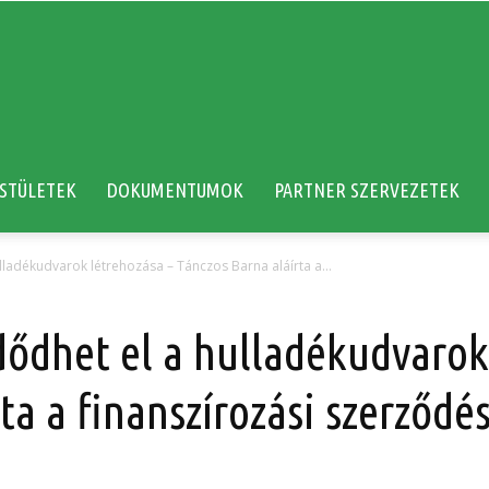
STÜLETEK
DOKUMENTUMOK
PARTNER SZERVEZETEK
lladékudvarok létrehozása – Tánczos Barna aláírta a...
dődhet el a hulladékudvarok
ta a finanszírozási szerződé