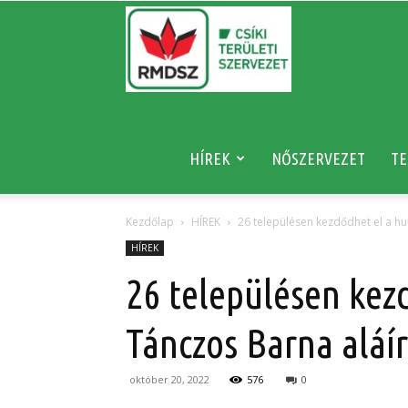
RMDSZ
HÍREK
NŐSZERVEZET
TE
Kezdőlap
HÍREK
26 településen kezdődhet el a hu
HÍREK
26 településen kez
Tánczos Barna aláír
október 20, 2022
576
0