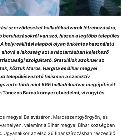
ozási szerződéseket hulladékudvarok létrehozására,
ló beruházásokról van szó, hiszen a legtöbb település
 A helyreállítási alapból olyan önkéntes használatú
 ahová a lakosság azt a háztartásban keletkező
öztisztasági szolgáltató. Gratulálok azoknak az
ak, köztük Maros, Hargita és Bihar megyei
bb településvezető felismeri a szelektív
ágszerte több mint 565 hulladékudvar megépítését
ön Tánczos Barna környezetvédelmi, vízügyi és
ros megyei Balavásáron, Marosszentgyörgyön, és
arhelyen, valamint a Bihar megyei Bihar községben
. Ugyanakkor az első 26 finanszírozásban részesülő