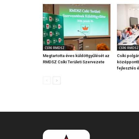
CSÍKI RMDSZ
CSÍKI RMDSZ
Megtartotta éves küldöttgyűlését az
Csíki polgá
RMDSZ Csíki Területi Szervezete
középpontba
fejlesztés é