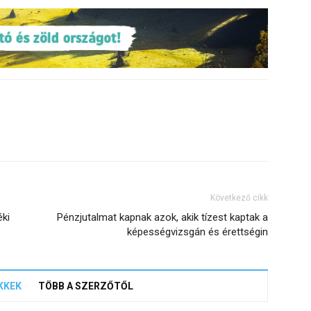
Következő cikk
éki
Pénzjutalmat kapnak azok, akik tízest kaptak a
képességvizsgán és érettségin
KKEK
TÖBB A SZERZŐTŐL