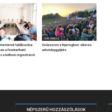
CSÍKI RMDSZ
rmesterek találkozása:
Százezren a Nyeregben: sikeres
n a fenntartható
adománygyűjtés
s a külhoni regisztráció
NÉPSZERŰ HOZZÁSZÓLÁSOK