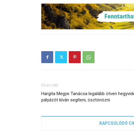
Előző cikk
Hargita Megye Tanácsa legalább ötven hegyvid
pályázót kíván segíteni, ösztönözni
KAPCSOLÓDÓ CI