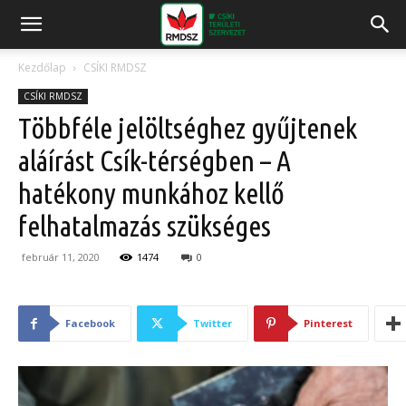
Kezdőlap
CSÍKI RMDSZ
CSÍKI RMDSZ
Többféle jelöltséghez gyűjtenek
aláírást Csík-térségben – A
hatékony munkához kellő
felhatalmazás szükséges
február 11, 2020
1474
0
Facebook
Twitter
Pinterest