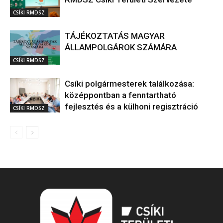
CSÍKI RMDSZ
TÁJÉKOZTATÁS MAGYAR
ÁLLAMPOLGÁROK SZÁMÁRA
CSÍKI RMDSZ
Csíki polgármesterek találkozása:
középpontban a fenntartható
fejlesztés és a külhoni regisztráció
CSÍKI RMDSZ