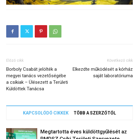
Előző cikk
Következő cikk
Borboly Csabát jelölték a
Elkezdte működését a kórház
megyei tanács vezetőségébe
saját laboratóriuma
a csíkiak – Ülésezett a Területi
Küldöttek Tanácsa
KAPCSOLÓDÓ CIKKEK
TÖBB A SZERZŐTŐL
Megtartotta éves küldöttgyűlését az
RMDSZ Csíki Területi Szervezete