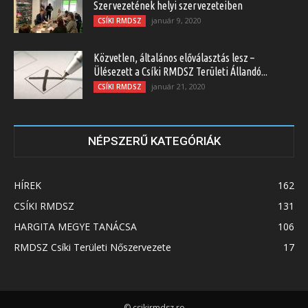
Szervezetének helyi szervezeteiben
január 9, 2020
CSÍKI RMDSZ
Közvetlen, általános előválasztás lesz –
Ülésezett a Csíki RMDSZ Területi Állandó...
január 21, 2020
CSÍKI RMDSZ
NÉPSZERŰ KATEGÓRIÁK
HÍREK
162
CSÍKI RMDSZ
131
HARGITA MEGYE TANÁCSA
106
RMDSZ Csíki Területi Nőszervezete
17
© csikirmdsz.ro