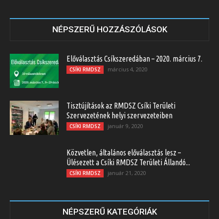
NÉPSZERŰ HOZZÁSZÓLÁSOK
Előválasztás Csíkszeredában – 2020. március 7.
március 4, 2020
CSÍKI RMDSZ
Tisztújítások az RMDSZ Csíki Területi
Szervezetének helyi szervezeteiben
január 9, 2020
CSÍKI RMDSZ
Közvetlen, általános előválasztás lesz –
Ülésezett a Csíki RMDSZ Területi Állandó...
január 21, 2020
CSÍKI RMDSZ
NÉPSZERŰ KATEGÓRIÁK