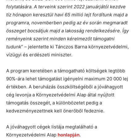
folytatására. A terveink szerint 2022 januárjától kezdve
tíz hónapon keresztül havi 65 millió lejt fordítunk majd a
programra, novemberben pedig az év során megmaradt
összeget bocsátjuk majd a lakosság rendelkezésére. Így
reményeink szerint minden kérelmezőt támogatni
tudunk
” – jelentette ki Tánczos Barna környezetvédelmi,
vízügyi és erdészeti miniszter.
A program keretében a támogatható költségek legtöbb
90%-ára lehet támogatást igényelni maximum 20 000 lej
értékben. A beruházás összköltségéből a jóváhagyott
cég levonja a Környezetvédelmi Alap által nyújtott
támogatás összegét, a különbözetet pedig a
kedvezményezettnek kell önerőből fedeznie.
A jóváhagyott cégek listája megtalálható a
Környezetvédelmi Alap
honlapján
.