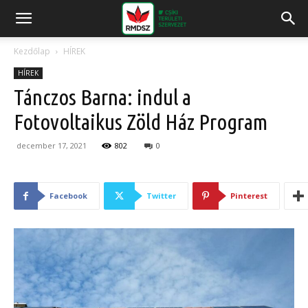
Kezdőlap
HÍREK
HÍREK
Tánczos Barna: indul a
Fotovoltaikus Zöld Ház Program
december 17, 2021
802
0
Facebook
Twitter
Pinterest