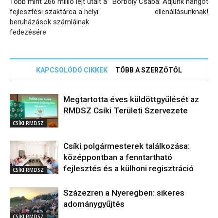
Több mint 266 millió lejt utalt a
Borboly Csaba: Adjunk hangot
fejlesztési szaktárca a helyi
ellenállásunknak!
beruházások számláinak
fedezésére
KAPCSOLÓDÓ CIKKEK
TÖBB A SZERZŐTŐL
Megtartotta éves küldöttgyűlését az
RMDSZ Csíki Területi Szervezete
CSÍKI RMDSZ
Csíki polgármesterek találkozása:
középpontban a fenntartható
fejlesztés és a külhoni regisztráció
CSÍKI RMDSZ
Százezren a Nyeregben: sikeres
adománygyűjtés
CSÍKI RMDSZ