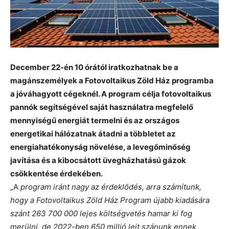
December 22-én 10 órától iratkozhatnak be a
magánszemélyek a Fotovoltaikus Zöld Ház programba
a jóváhagyott cégeknél. A program célja fotovoltaikus
pannók segítségével saját használatra megfelelő
mennyiségű energiát termelni és az országos
energetikai hálózatnak átadni a többletet az
energiahatékonyság növelése, a levegőminőség
javítása és a kibocsátott üvegházhatású gázok
csökkentése érdekében.
„A
program iránt nagy az érdeklődés, arra számítunk,
hogy a Fotovoltaikus Zöld Ház Program újabb kiadására
szánt 263 700 000 lejes költségvetés hamar ki fog
merülni, de 2022-ben 650 millió lejt szánunk ennek