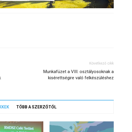
Következő cikk
Munkafüzet a VIII. osztályosoknak a
k
kisérettségire való felkészüléshez
KKEK
TÖBB A SZERZŐTŐL