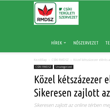
RMDSZ
HÍREK
NŐSZERVEZET
TE
Kezdőlap
CSÍKI RMDSZ
Közel kétszázezer elérés a
CSÍKI RMDSZ
Uncategorized
Közel kétszázezer e
Sikeresen zajlott 
Sikeresen zajlott az online térben 