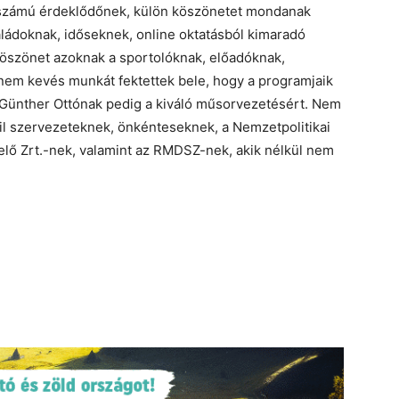
gyszámú érdeklődőnek, külön köszönetet mondanak
ládoknak, időseknek, online oktatásból kimaradó
 köszönet azoknak a sportolóknak, előadóknak,
nem kevés munkát fektettek bele, hogy a programjaik
s, Günther Ottónak pedig a kiváló műsorvezetésért. Nem
il szervezeteknek, önkénteseknek, a Nemzetpolitikai
elő Zrt.-nek, valamint az RMDSZ-nek, akik nélkül nem