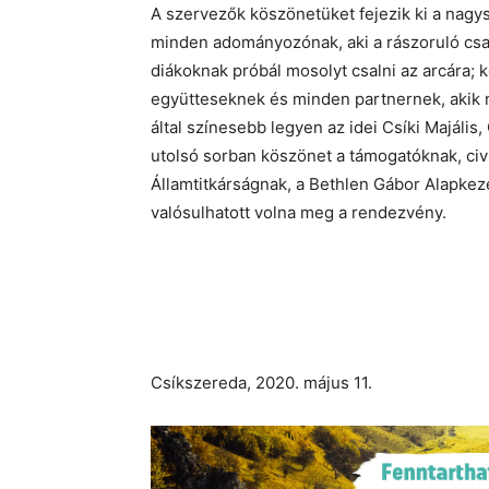
A szervezők köszönetüket fejezik ki a na
minden adományozónak, aki a rászoruló csa
diákoknak próbál mosolyt csalni az arcára;
együtteseknek és minden partnernek, akik 
által színesebb legyen az idei Csíki Majáli
utolsó sorban köszönet a támogatóknak, civ
Államtitkárságnak, a Bethlen Gábor Alapkez
valósulhatott volna meg a rendezvény.
Csíkszereda, 2020. május 11.