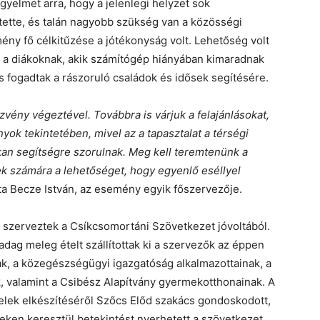
igyelmet arra, hogy a jelenlegi helyzet sok
ette, és talán nagyobb szükség van a közösségi
ény fő célkitűzése a jótékonyság volt. Lehetőség volt
 a diákoknak, akik számítógép hiányában kimaradnak
s fogadtak a rászoruló családok és idősek segítésére.
zvény végeztével. Továbbra is várjuk a felajánlásokat,
ok tekintetében, mivel az a tapasztalat a térségi
kan segítségre szorulnak. Meg kell teremtenünk a
k számára a lehetőséget, hogy egyenlő eséllyel
ta Becze István, az esemény egyik főszervezője.
 szerveztek a Csíkcsomortáni Szövetkezet jóvoltából.
dag meleg ételt szállítottak ki a szervezők az éppen
k, a közegészségügyi igazgatóság alkalmazottainak, a
 valamint a Csibész Alapítvány gyermekotthonainak. A
telek elkészítéséről Szőcs Előd szakács gondoskodott,
ken keresztül betekintést nyerhetett a szövetkezet