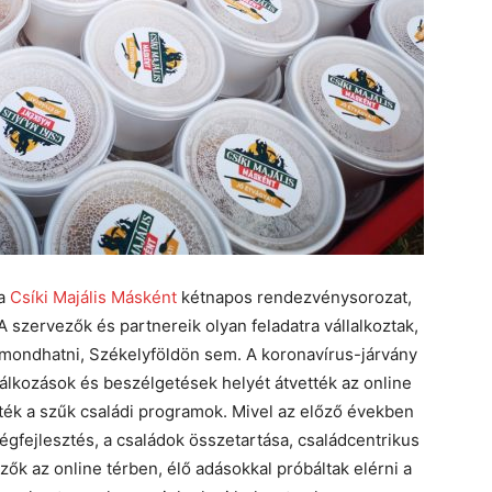
 a
Csíki Majális Másként
kétnapos rendezvénysorozat,
szervezők és partnereik olyan feladatra vállalkoztak,
 mondhatni, Székelyföldön sem. A koronavírus-járvány
alálkozások és beszélgetések helyét átvették az online
tték a szűk családi programok. Mivel az előző években
ségfejlesztés, a családok összetartása, családcentrikus
zők az online térben, élő adásokkal próbáltak elérni a