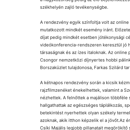
székhelyén zajló tevékenységbe.
A rendezvény egyik színfoltja volt az onlin
mutatkozott mindkét esemény iránt. Előzetese
díjat pedig mindkét esetben jótékonysági c
videókonferencia-rendszeren keresztül jó 
társaságnak és az ízes italoknak. Az online
Csongor nemzetközi díjnyertes hobbi pálink
Borszaküzlet tulajdonosa, Farkas Szilárd tar
A kétnapos rendezvény során a kicsik kézm
rajzfilmzenéket énekelhettek, valamint a Sz
nézhettek. A felnőttek a majálison többfél
hallgathattak az egészséges táplálkozás, s
betekintést nyerhettek olyan székely termelő
azoknak, akik itthon képzelik el a jövőt.Az 
Csíki Majális legjobb pillanatait megörökí