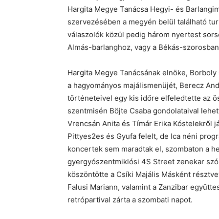
Hargita Megye Tanácsa Hegyi- és Barlangim
szervezésében a megyén belül található turis
válaszolók közül pedig három nyertest sorso
Almás-barlanghoz, vagy a Békás-szorosban t
Hargita Megye Tanácsának elnöke, Borboly C
a hagyományos majálismenüjét, Berecz And
történeteivel egy kis időre elfeledtette az
szentmisén Böjte Csaba gondolataival lehet
Vrencsán Anita és Tímár Erika Kóstelekről j
Pittyes2es és Gyufa felelt, de Ica néni prog
koncertek sem maradtak el, szombaton a hel
gyergyószentmiklósi 4S Street zenekar szóra
köszöntötte a Csíki Majális Másként résztv
Falusi Mariann, valamint a Zanzibar együtte
retrópartival zárta a szombati napot.