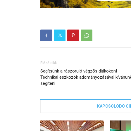
Előző cikk
Segítsünk a rászoruló végzős diákokon! –
Technikai eszközök adományozásával kívánun
segíteni
KAPCSOLÓDÓ CI