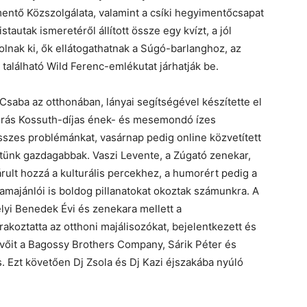
entő Közszolgálata, valamint a csíki hegyimentőcsapat
tautak ismeretéről állított össze egy kvízt, a jól
lnak ki, ők ellátogathatnak a Súgó-barlanghoz, az
alálható Wild Ferenc-emlékutat járhatják be.
saba az otthonában, lányai segítségével készítette el
rás Kossuth-díjas ének- és mesemondó ízes
 összes problémánkat, vasárnap pedig online közvetített
tünk gazdagabbak. Vaszi Levente, a Zúgató zenekar,
árult hozzá a kulturális percekhez, a humorért pedig a
ramajánlói is boldog pillanatokat okoztak számunkra. A
yi Benedek Évi és zenekara mellett a
koztatta az otthoni majálisozókat, bejelentkezett és
evőit a Bagossy Brothers Company, Sárik Péter és
s. Ezt követően Dj Zsola és Dj Kazi éjszakába nyúló