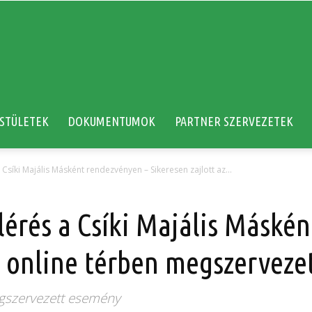
STÜLETEK
DOKUMENTUMOK
PARTNER SZERVEZETEK
 Csíki Majális Másként rendezvényen – Sikeresen zajlott az...
lérés a Csíki Majális Máské
az online térben megszervez
megszervezett esemény