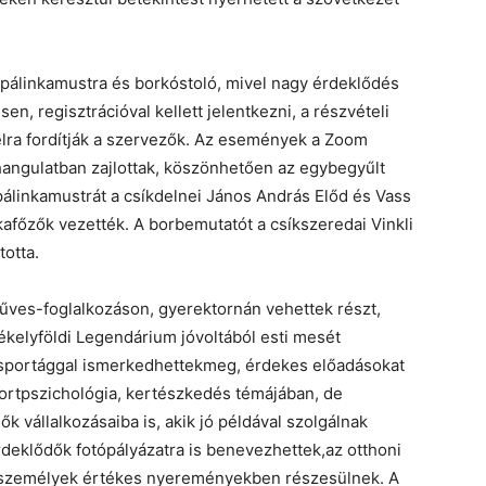
e pálinkamustra és borkóstoló, mivel nagy érdeklődés
n, regisztrációval kellett jelentkezni, a részvételi
élra fordítják a szervezők. Az események a Zoom
hangulatban zajlottak, köszönhetően az egybegyűlt
 pálinkamustrát a csíkdelnei János András Előd és Vass
afőzők vezették. A borbemutatót a csíkszeredai Vinkli
totta.
űves-foglalkozáson, gyerektornán vehettek részt,
ékelyföldi Legendárium jóvoltából esti mesét
e sportággal ismerkedhettekmeg, érdekes előadásokat
portpszichológia, kertészkedés témájában, de
k vállalkozásaiba is, akik jó példával szolgálnak
érdeklődők fotópályázatra is benevezhettek,az otthoni
tő személyek értékes nyereményekben részesülnek. A