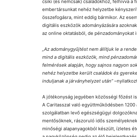
csíki (és nemcsak) családokhoz, felhívva a f
embertársunkat nehéz helyzetbe kényszerít
összefogásra, mint eddig bármikor. Az esem
digitális eszközök adományázására azoknak
az online oktatásból, de pénzadományokat i
„Az adománygyűjtést nem állítjuk le a rende
mind a digitális eszközök, mind pénzadomány
felmérések alapján, hogy sajnos nagyon so
nehéz helyzetbe került családok és gyereke
induljanak a járványhelyzet után”
–nyilatkoz
A jótékonyság jegyében közösségi főzést is
A Caritasszal való együttműködésben 1200 a
szolgálatban levő egészségügyi dolgozókna
mentősöknek, rászoruló idős személyeknek,
minőségi alapanyagokból készült, ízletes é
a nagyközönség pedig az élő bejelentkezése