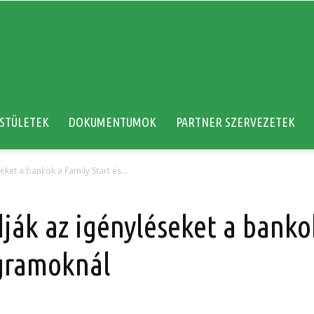
STÜLETEK
DOKUMENTUMOK
PARTNER SZERVEZETEK
seket a bankok a Family Start és...
dják az igényléseket a banko
ogramoknál