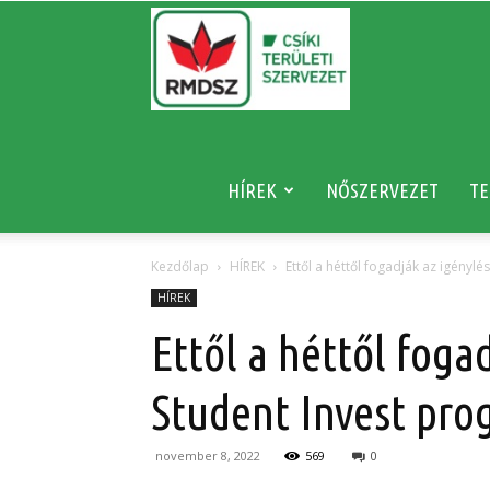
RMDSZ
HÍREK
NŐSZERVEZET
TE
Kezdőlap
HÍREK
Ettől a héttől fogadják az igénylé
HÍREK
Ettől a héttől foga
Student Invest pr
november 8, 2022
569
0