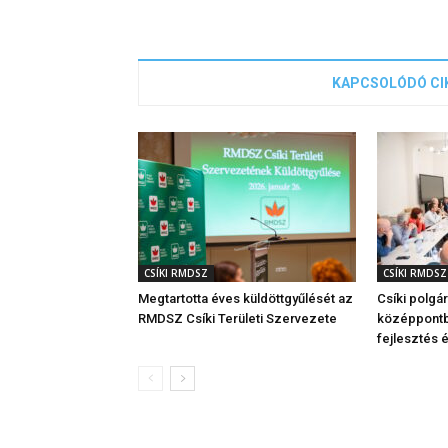
KAPCSOLÓDÓ CI
CSÍKI RMDSZ
CSÍKI RMDSZ
Megtartotta éves küldöttgyűlését az
Csíki polgá
RMDSZ Csíki Területi Szervezete
középpontba
fejlesztés é