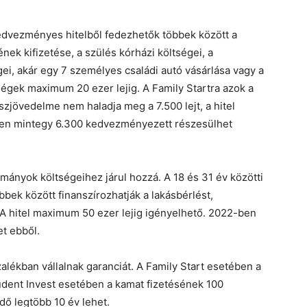
kedvezményes hitelből fedezhetők többek között a
gének kifizetése, a szülés kórházi költségei, a
gei, akár egy 7 személyes családi autó vásárlása vagy a
ségek maximum 20 ezer lejig. A Family Startra azok a
szjövedelme nem haladja meg a 7.500 lejt, a hitel
ben mintegy 6.300 kedvezményezett részesülhet
lmányok költségeihez járul hozzá. A 18 és 31 év közötti
bbek között finanszírozhatják a lakásbérlést,
A hitel maximum 50 ezer lejig igényelhető. 2022-ben
t ebből.
lékban vállalnak garanciát. A Family Start esetében a
Student Invest esetében a kamat fizetésének 100
 idő legtöbb 10 év lehet.