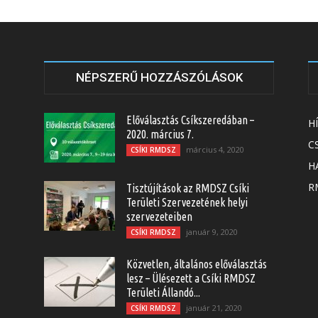
NÉPSZERŰ HOZZÁSZÓLÁSOK
Előválasztás Csíkszeredában –
H
2020. március 7.
C
március 4, 2020
CSÍKI RMDSZ
H
RM
Tisztújítások az RMDSZ Csíki
Területi Szervezetének helyi
szervezeteiben
január 9, 2020
CSÍKI RMDSZ
Közvetlen, általános előválasztás
lesz – Ülésezett a Csíki RMDSZ
Területi Állandó...
január 21, 2020
CSÍKI RMDSZ