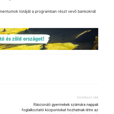
entumok listáját a programban részt vevő bankoknál
Következő cikk
Rászoruló gyermekek számára nappali
foglalkoztató központokat hozhatnak létre az