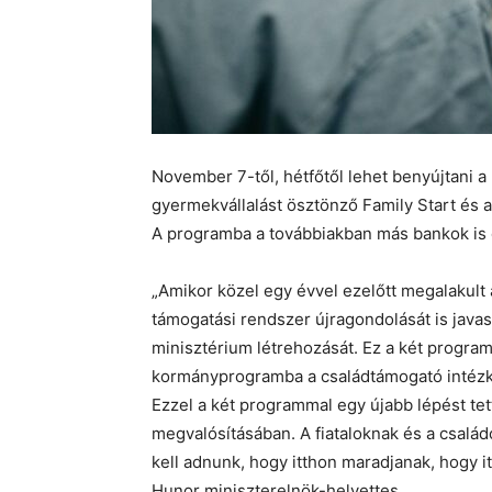
November 7-től, hétfőtől lehet benyújtani a
gyermekvállalást ösztönző Family Start és 
A programba a továbbiakban más bankok is 
„Amikor közel egy évvel ezelőtt megalakult a
támogatási rendszer újragondolását is java
minisztérium létrehozását. Ez a két program
kormányprogramba a családtámogató intézked
Ezzel a két programmal egy újabb lépést te
megvalósításában. A fiataloknak és a csalá
kell adnunk, hogy itthon maradjanak, hogy i
Hunor miniszterelnök-helyettes.