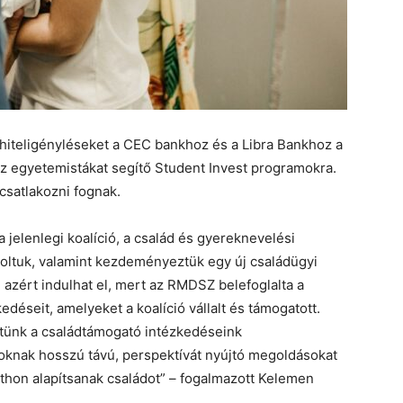
 hiteligényléseket a CEC bankhoz és a Libra Bankhoz a
az egyetemistákat segítő Student Invest programokra.
csatlakozni fognak.
 jelenlegi koalíció, a család és gyereknevelési
soltuk, valamint kezdeményeztük egy új családügyi
 azért indulhat el, mert az RMDSZ belefoglalta a
éseit, amelyeket a koalíció vállalt és támogatott.
ttünk a családtámogató intézkedéseink
doknak hosszú távú, perspektívát nyújtó megoldásokat
tthon alapítsanak családot” – fogalmazott Kelemen