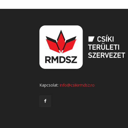
Kapcsolat:
info@csikirmdsz.ro