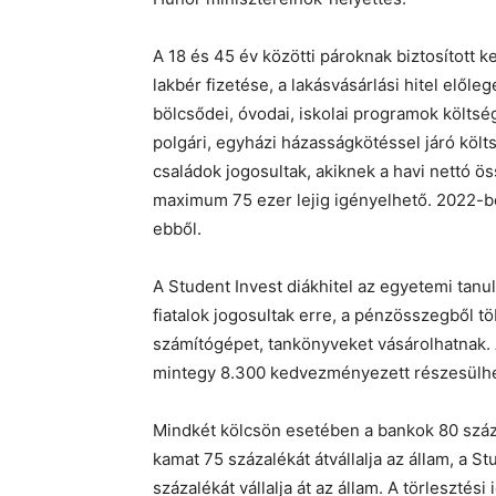
A 18 és 45 év közötti pároknak biztosított 
lakbér fizetése, a lakásvásárlási hitel előle
bölcsődei, óvodai, iskolai programok költsé
polgári, egyházi házasságkötéssel járó költ
családok jogosultak, akiknek a havi nettó ös
maximum 75 ezer lejig igényelhető. 2022-
ebből.
A Student Invest diákhitel az egyetemi tanu
fiatalok jogosultak erre, a pénzösszegből tö
számítógépet, tankönyveket vásárolhatnak. 
mintegy 8.300 kedvezményezett részesülhe
Mindkét kölcsön esetében a bankok 80 száza
kamat 75 százalékát átvállalja az állam, a 
százalékát vállalja át az állam. A törlesztési