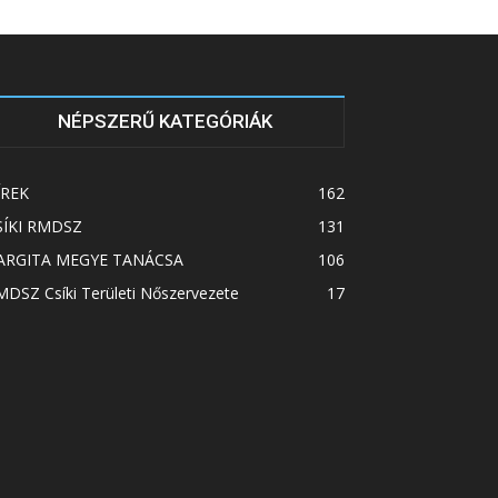
NÉPSZERŰ KATEGÓRIÁK
ÍREK
162
SÍKI RMDSZ
131
ARGITA MEGYE TANÁCSA
106
DSZ Csíki Területi Nőszervezete
17