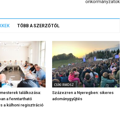
önkormányzatok
KKEK
TÖBB A SZERZŐTŐL
CSÍKI RMDSZ
rmesterek találkozása:
Százezren a Nyeregben: sikeres
n a fenntartható
adománygyűjtés
s a külhoni regisztráció