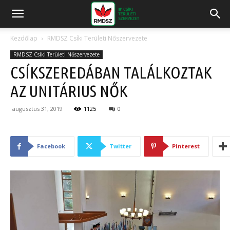
Kezdőlap
RMDSZ Csíki Területi Nőszervezete
RMDSZ Csíki Területi Nőszervezete
CSÍKSZEREDÁBAN TALÁLKOZTAK
AZ UNITÁRIUS NŐK
augusztus 31, 2019
1125
0
Facebook
Twitter
Pinterest