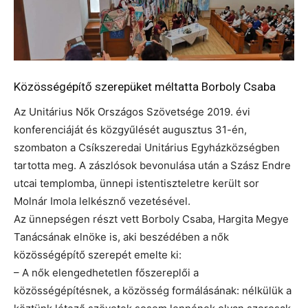
Közösségépítő szerepüket méltatta Borboly Csaba
Az Unitárius Nők Országos Szövetsége 2019. évi
konferenciáját és közgyűlését augusztus 31-én,
szombaton a Csíkszeredai Unitárius Egyházközségben
tartotta meg. A zászlósok bevonulása után a Szász Endre
utcai templomba, ünnepi istentiszteletre került sor
Molnár Imola lelkésznő vezetésével.
Az ünnepségen részt vett Borboly Csaba, Hargita Megye
Tanácsának elnöke is, aki beszédében a nők
közösségépítő szerepét emelte ki:
– A nők elengedhetetlen főszereplői a
közösségépítésnek, a közösség formálásának: nélkülük a