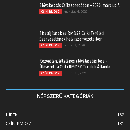
Előválasztás Csíkszeredában – 2020. március 7.
március 4, 2020
CSÍKI RMDSZ
Tisztújítások az RMDSZ Csíki Területi
Szervezetének helyi szervezeteiben
január 9, 2020
CSÍKI RMDSZ
Közvetlen, általános előválasztás lesz –
Ülésezett a Csíki RMDSZ Területi Állandó...
január 21, 2020
CSÍKI RMDSZ
NÉPSZERŰ KATEGÓRIÁK
HÍREK
162
CSÍKI RMDSZ
131