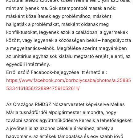
köztünk létező szövetek sosem lennének olyan szorosak,
mint amilyenek ma. Sok szempontból másak a nők:
másként közelítenek egy problémához, másként
hallgatják a problémákat, másként oldanak meg
konfliktusokat, legyenek azok a családban, a gyermekek
között, vagy legyenek a közösségen belül – hangsúlyozta
a megyeitanács-elnök. Megítélése szerint megyénkben
az unitárius egyház sok kisfalu megtartó erejét jelenti, az
egyedüli intézmény.
Erről szóló Facebook-bejegyzése itt érhető el:
https://www.facebook.com/borbolycsaba/photos/a.35885
5334161856/2289947591052611/
Az Országos RMDSZ Nőszervezetet képviselve Melles
Mária tusnádfürdői alpolgármester elmondta, hogy
további szoros együttműködésre keresik a lehetőségeket
a jövőben is az azonos célok eléréséhez, amely a
hagyomány, az értékek támogatása és egy szebb jövő