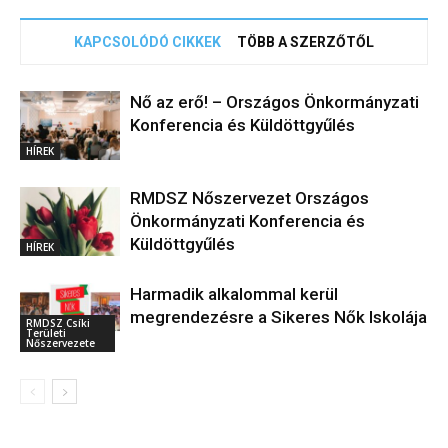
KAPCSOLÓDÓ CIKKEK
TÖBB A SZERZŐTŐL
Nő az erő! – Országos Önkormányzati
Konferencia és Küldöttgyűlés
HÍREK
RMDSZ Nőszervezet Országos
Önkormányzati Konferencia és
Küldöttgyűlés
HÍREK
Harmadik alkalommal kerül
megrendezésre a Sikeres Nők Iskolája
RMDSZ Csíki
Területi
Nőszervezete