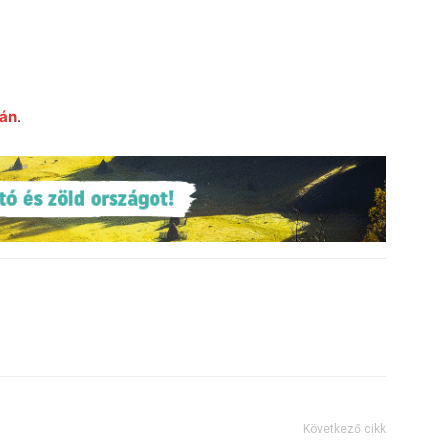
ján
.
Következő cikk