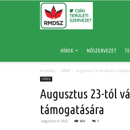
RMDSZ
HÍREK
NŐSZERVEZET
TE
Kezdőlap
HÍREK
Augusztus 23-tól várják a pályáz
HÍREK
Augusztus 23-tól vá
támogatására
augusztus 4, 2022
606
0