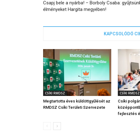
Csapj bele a nyárba! – Borboly Csaba: gyűjtsün
élményeket Hargita megyében!
KAPCSOLÓDÓ CI
CSÍKI RMDSZ
CSÍKI RMDSZ
Megtartotta éves küldöttgyűlését az
Csíki polgá
RMDSZ Csíki Területi Szervezete
középpontba
fejlesztés é