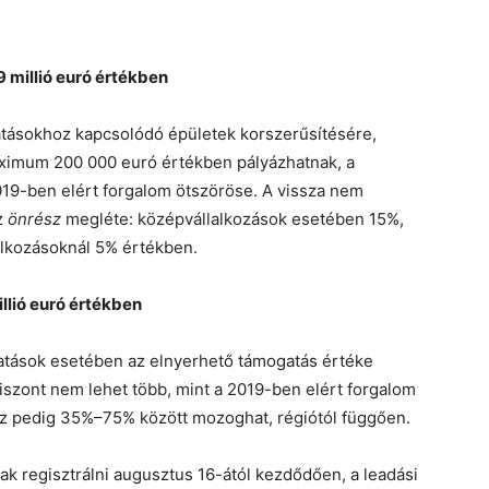
millió euró értékben
tásokhoz kapcsolódó épületek korszerűsítésére,
ximum 200 000 euró értékben pályázhatnak, a
019-ben elért forgalom ötszöröse. A vissza nem
z
önrész
megléte: középvállalkozások esetében 15%,
lalkozásoknál 5% értékben.
llió euró értékben
atások esetében az elnyerhető támogatás értéke
zont nem lehet több, mint a 2019-ben elért forgalom
z pedig 35%–75% között mozoghat, régiótól függően.
k regisztrálni augusztus 16-ától kezdődően, a leadási