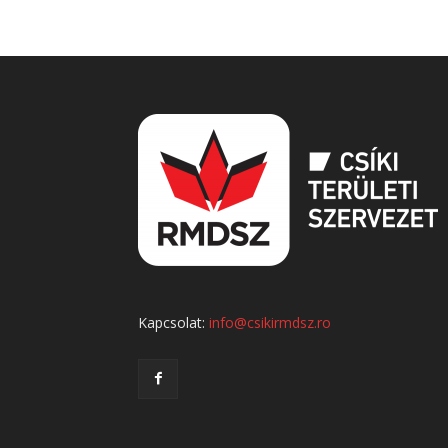
Kapcsolat:
info@csikirmdsz.ro