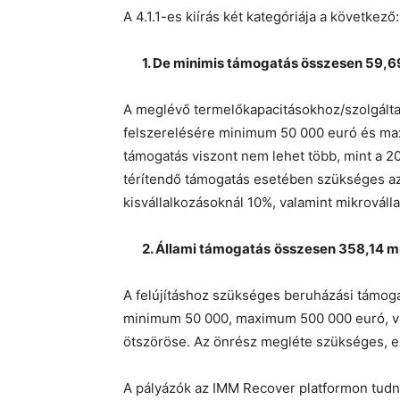
A 4.1.1-es kiírás két kategóriája a következő:
1. De minimis támogatás összesen 59,69 
A meglévő termelőkapacitásokhoz/szolgálta
felszerelésére minimum 50 000 euró és ma
támogatás viszont nem lehet több, mint a 2
térítendő támogatás esetében szükséges a
kisvállalkozásoknál 10%, valamint mikrovál
2. Állami támogatás
összesen 358,14 mi
A felújításhoz szükséges beruházási támog
minimum 50 000, maximum 500 000 euró, vis
ötszöröse. Az önrész megléte szükséges, e
A pályázók az IMM Recover platformon tudna