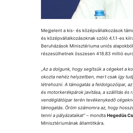
Megjelent a kis- és középvállalkozások támo
és középvállalkozásoknak szóló 4.1.1-es kiír
Beruházások Minisztériuma uniós alapokból 
részesülhetnek összesen 418.83 millió eur
„
Az a dolgunk, hogy segítsük a cégeket a ko
okozta nehéz helyzetben, mert csak így tu
létrehozni. A támogatás a feldolgozóipar, a
és motorkerékpárok javítása, a szállítás és 
vendéglátóipar terén tevékenykedő cégekne
támogatás. Öröm számomra az, hogy hosszú 
tenni a pályázataikat” –
mondta
Hegedüs Csi
Minisztériumának államtitkára.