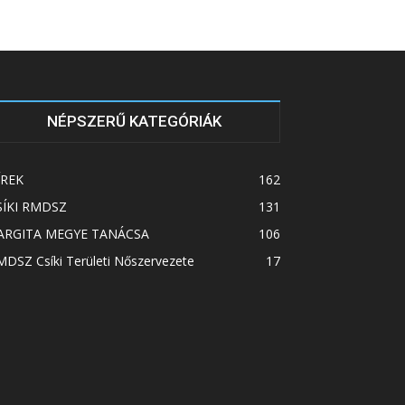
NÉPSZERŰ KATEGÓRIÁK
ÍREK
162
SÍKI RMDSZ
131
ARGITA MEGYE TANÁCSA
106
DSZ Csíki Területi Nőszervezete
17