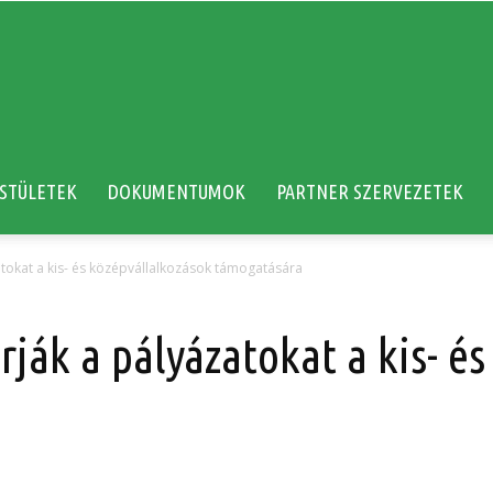
STÜLETEK
DOKUMENTUMOK
PARTNER SZERVEZETEK
atokat a kis- és középvállalkozások támogatására
rják a pályázatokat a kis- é