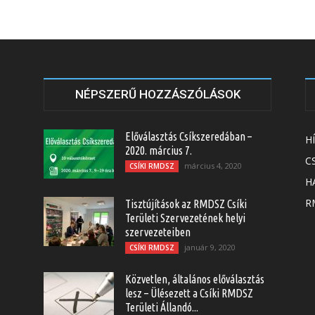
NÉPSZERŰ HOZZÁSZÓLÁSOK
Előválasztás Csíkszeredában –
H
2020. március 7.
C
március 4, 2020
CSÍKI RMDSZ
H
RM
Tisztújítások az RMDSZ Csíki
Területi Szervezetének helyi
szervezeteiben
január 9, 2020
CSÍKI RMDSZ
Közvetlen, általános előválasztás
lesz – Ülésezett a Csíki RMDSZ
Területi Állandó...