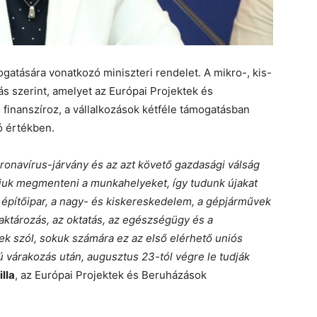
gatására vonatkozó miniszteri rendelet. A mikro-, kis-
ás szerint, amelyet az Európai Projektek és
finanszíroz, a vállalkozások kétféle támogatásban
ó értékben.
ronavírus-járvány és az azt követő gazdasági válság
djuk megmenteni a munkahelyeket, így tudunk újakat
z építőipar, a nagy- és kiskereskedelem, a gépjárművek
raktározás, az oktatás, az egészségügy és a
k szól, sokuk számára ez az első elérhető uniós
várakozás után, augusztus 23-tól végre le tudják
lla
, az Európai Projektek és Beruházások