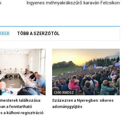
k
Ingyenes méhnyakrákszűrő karaván Felcsíkon
KKEK
TÖBB A SZERZŐTŐL
CSÍKI RMDSZ
rmesterek találkozása:
Százezren a Nyeregben: sikeres
n a fenntartható
adománygyűjtés
s a külhoni regisztráció