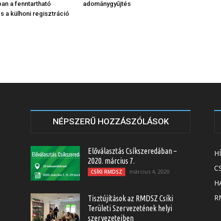
n a fenntartható
adománygyűjtés
s a külhoni regisztráció
NÉPSZERŰ HOZZÁSZÓLÁSOK
Előválasztás Csíkszeredában –
H
2020. március 7.
C
március 4, 2020
CSÍKI RMDSZ
H
RM
Tisztújítások az RMDSZ Csíki
Területi Szervezetének helyi
szervezeteiben