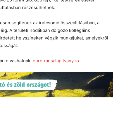
juttatásban részesülhetnek.
esen segítenek az iratcsomó összeállításában, a
séig. A területi irodákban dolgozó kollégáink
irdetett helyszíneken végzik munkájukat, amelyekről
kosságát.
ján olvashatnak:
eurotransalapitvany.ro