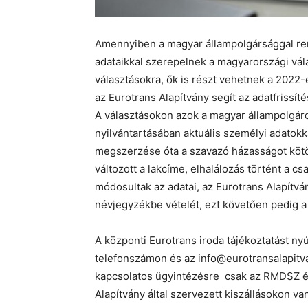
Amennyiben
a magyar állampolgársággal r
adataikkal szerepelnek a magyarországi
vál
választásokra
, ők is részt vehetnek a
2022-e
az
Eurotrans
Alapítvány
segít a
z adatfrissít
A választásokon azok a magyar állampolgáro
nyilvántartásában aktuális személyi adatok
megszerzése óta a szavazó házasságot kötött
változott a lakcíme, elhalálozás történt a c
módosultak az adatai, az
Eurotrans
Alapítvá
névjegyzékbe vételét, ezt követően pedig a 
A központi
Eurotrans
iroda tájékoztatást ny
telefonszámon és az info@eurotransalapitv
kapcsolatos
ü
gyintézésre csak
az RMDSZ é
Alapítvány által szervezett kiszállásokon va