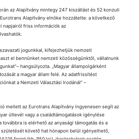
án az Alapítvány mintegy 247 kiszállást és 52 konzuli
Eurotrans
Alapítvány elnöke hozzátette:
a következő
li
napja
ir
ól
friss információk az
lvashatók.
 szavazati jogunkkal, kifejezhetjük nemzeti
laszt el bennünket nemzeti közösségünktől, vállalnunk
águnkat”
– hangsúlyozta.
„Magyar állampolgárként
ozását a magyar állam felé. Az adatfrissítést
ációnkat
a Nemzeti Választási Irodánál
”
–
ió mellett az
Eurotrans
Alapítvány ingyenesen segít az
yar útlevél vagy a családtámogatások igénylése
 továbbra is elérhető az anyasági támogatás és a
születését követő hat hónapon belül igényelhető,
125 forint (kb. 850 lej), ikertestvérek esetén