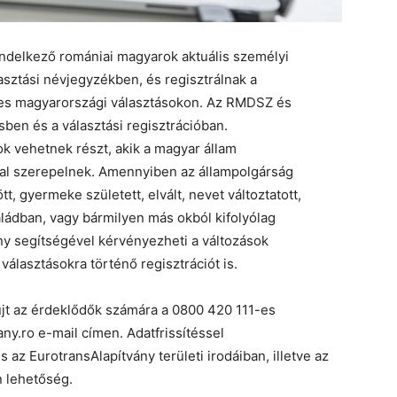
endelkező romániai magyarok
aktuális
személyi
asztási
névjegyzékben
,
és
regisztrálnak a
s magyarországi választásokon
.
Az RMDSZ
és
ésben
és
a
választási regisztrációban.
k vehetnek részt, akik a magyar állam
kal szerepelnek. Amennyiben az állampolgárság
, gyermeke született, elvált, nevet változtatott,
saládban, vagy bármilyen más okból kifolyólag
ny segítségével kérvényezheti a változások
választásokra történő regisztrációt is.
újt az érdeklődők számára a 0800 420 111-es
any.ro e-mail címen.
Adatfrissítéssel
s az
Eurotrans
Alapítvány területi irodáiban, illetve az
n lehetőség.