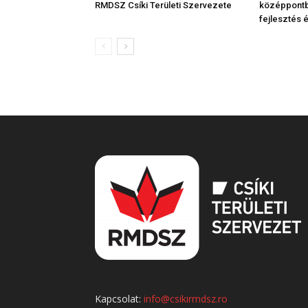
RMDSZ Csíki Területi Szervezete
középpontba
fejlesztés é
Kapcsolat:
info@csikirmdsz.ro