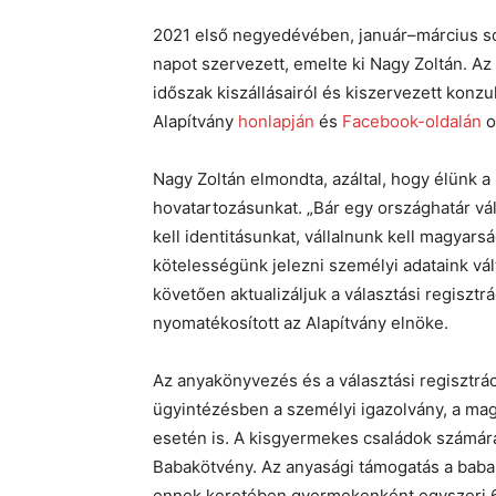
2021 első negyedévében, január–március sor
napot szervezett, emelte ki Nagy Zoltán. Az
időszak kiszállásairól és kiszervezett konzu
Alapítvány
honlapján
és
Facebook-oldalán
o
Nagy Zoltán elmondta, azáltal, hogy élünk a
hovatartozásunkat.
„Bár egy országhatár vá
kell identitásunkat, vállalnunk kell magyars
kötelességünk jelezni személyi adataink vált
követően
aktualizáljuk a választási
regisztr
nyomatékosított az Alapítvány elnöke.
Az anyakönyvezés és a választási regisztrác
ügyintézésben a személyi igazolvány, a mag
esetén is. A kisgyermekes családok számára
Babakötvény. Az anyasági támogatás a baba 
ennek keretében
gyermekenként egyszeri 64.