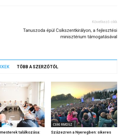
Következő cikk
Tanuszoda épül Csíkszentkirályon, a fejlesztési
minisztérium támogatásával
KKEK
TÖBB A SZERZŐTŐL
CSÍKI RMDSZ
rmesterek találkozása:
Százezren a Nyeregben: sikeres