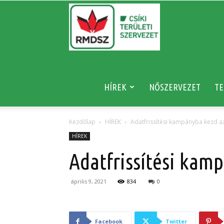
RMDSZ
HÍREK
NŐSZERVEZET
TE
Kezdőlap
HÍREK
Adatfrissítési kampányba kezd a
HÍREK
Adatfrissítési kam
április 9, 2021
834
0
Facebook
Twitter