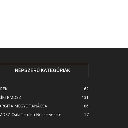
NÉPSZERŰ KATEGÓRIÁK
ÍREK
162
SÍKI RMDSZ
131
ARGITA MEGYE TANÁCSA
106
DSZ Csíki Területi Nőszervezete
17