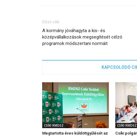
Előző cikk
A kormány jóváhagyta a kis- és
középvállalkozások megsegítését célzó
programok módszertani normáit
KAPCSOLÓDÓ CI
CSÍKI RMDSZ
CSÍKI RMDSZ
Megtartotta éves küldöttgyűlését az
Csíki polgá