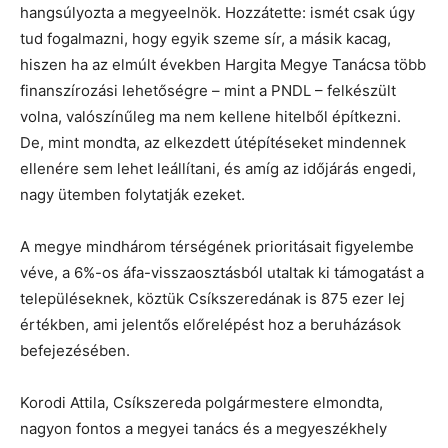
hangsúlyozta a megyeelnök. Hozzátette: ismét csak úgy
tud fogalmazni, hogy egyik szeme sír, a másik kacag,
hiszen ha az elmúlt években Hargita Megye Tanácsa több
finanszírozási lehetőségre – mint a PNDL – felkészült
volna, valószínűleg ma nem kellene hitelből építkezni.
De, mint mondta, az elkezdett útépítéseket mindennek
ellenére sem lehet leállítani, és amíg az időjárás engedi,
nagy ütemben folytatják ezeket.
A megye mindhárom térségének prioritásait figyelembe
véve, a 6%-os áfa-visszaosztásból utaltak ki támogatást a
településeknek, köztük Csíkszeredának is 875 ezer lej
értékben, ami jelentős előrelépést hoz a beruházások
befejezésében.
Korodi Attila, Csíkszereda polgármestere elmondta,
nagyon fontos a megyei tanács és a megyeszékhely