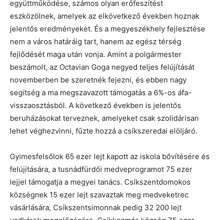
együttműködése, számos olyan erőfeszítést
eszközölnek, amelyek az elkövetkező években hoznak
jelentős eredményeket. És a megyeszékhely fejlesztése
nem a város határáig tart, hanem az egész térség
fejlődését maga után vonja. Amint a polgármester
beszámolt, az Octavian Goga negyed teljes felújítását
novemberben be szeretnék fejezni, és ebben nagy
segítség a ma megszavazott támogatás a 6%-os áfa-
visszaosztásból. A következő években is jelentős
beruházásokat terveznek, amelyeket csak szolidárisan
lehet véghezvinni, fűzte hozzá a csíkszeredai elöljáró.
Gyimesfelsőlok 65 ezer lejt kapott az iskola bővítésére és
felújítására, a tusnádfürdői medveprogramot 75 ezer
lejjel támogatja a megyei tanács. Csíkszentdomokos
községnek 15 ezer lejt szavaztak meg medveketrec
vásárlására, Csíkszentsimonnak pedig 32 200 lejt