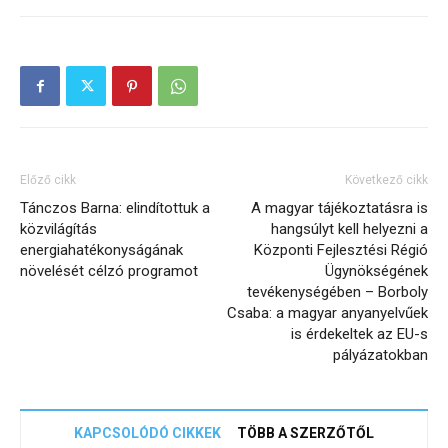
Előző cikk
Következő cikk
Tánczos Barna: elindítottuk a
A magyar tájékoztatásra is
közvilágítás
hangsúlyt kell helyezni a
energiahatékonyságának
Központi Fejlesztési Régió
növelését célzó programot
Ügynökségének
tevékenységében – Borboly
Csaba: a magyar anyanyelvűek
is érdekeltek az EU-s
pályázatokban
KAPCSOLÓDÓ CIKKEK
TÖBB A SZERZŐTŐL