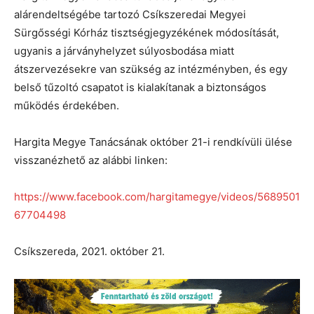
alárendeltségébe tartozó Csíkszeredai Megyei
Sürgősségi Kórház tisztségjegyzékének módosítását,
ugyanis a járványhelyzet súlyosbodása miatt
átszervezésekre van szükség az intézményben, és egy
belső tűzoltó csapatot is kialakítanak a biztonságos
működés érdekében.
Hargita Megye Tanácsának október 21-i rendkívüli ülése
visszanézhető az alábbi linken:
https://www.facebook.com/hargitamegye/videos/5689501
67704498
Csíkszereda, 2021. október 21.