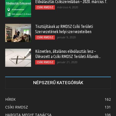
Előválasztás Csíkszeredában – 2020. március 7.
március 4, 2020
CSÍKI RMDSZ
Tisztújítások az RMDSZ Csíki Területi
Szervezetének helyi szervezeteiben
január 9, 2020
CSÍKI RMDSZ
Közvetlen, általános előválasztás lesz –
Ülésezett a Csíki RMDSZ Területi Állandó...
január 21, 2020
CSÍKI RMDSZ
NÉPSZERŰ KATEGÓRIÁK
HÍREK
162
CSÍKI RMDSZ
131
HARGITA MEGYE TANÁCSA
106