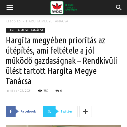
Kezdőlap
HARGITA MEGYE TANÁCSA
HARGITA MEGYE TANÁCSA
Hargita megyében prioritás az
útépítés, ami feltétele a jól
működő gazdaságnak – Rendkívüli
ülést tartott Hargita Megye
Tanácsa
október 22, 2021
730
0
Facebook
Twitter