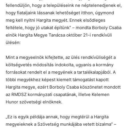
fellendüljön, hogy a településeink ne néptelenedjenek el,
hogy fiataljaink lássanak lehetőséget itthon, úgymond
meg kell nyitni Hargita megyét. Ennek elsődleges
feltétele, hogy jó utakat építünk” – mondta Borboly Csaba
elnök Hargita Megye Tanácsa október 21-i rendkívüli
ülésén:
Mint a megyeelnök kifejtette, az ülés rendkívüliségét a
költségvetés módosítás indokolta, ugyanis a kormány
forrásokat rendelt el a megyének a tartalékalapjából. A
többi megyékhez képest kiemelt támogatást kapott
Hargita megye, ezért Borboly Csaba köszönetet mondott
az RMDSZ kormányzati csapatának, illetve Kelemen
Hunor szövetségi elnöknek.
„Ez is egyik példája annak, hogy megtérül a Hargita
megyeieknek a Szövetség munkájába vetett bizalma” –