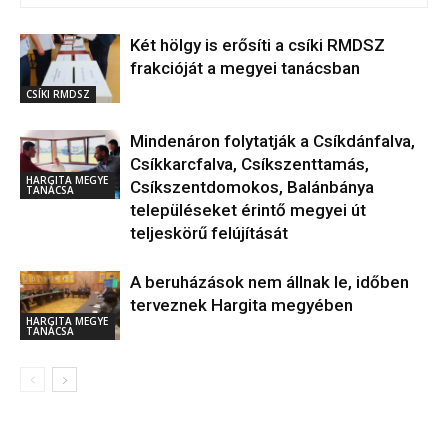
Két hölgy is erősíti a csíki RMDSZ
frakcióját a megyei tanácsban
CSÍKI RMDSZ
Mindenáron folytatják a Csíkdánfalva,
Csíkkarcfalva, Csíkszenttamás,
HARGITA MEGYE
Csíkszentdomokos, Balánbánya
TANÁCSA
településeket érintő megyei út
teljeskörű felújítását
A beruházások nem állnak le, időben
terveznek Hargita megyében
HARGITA MEGYE
TANÁCSA