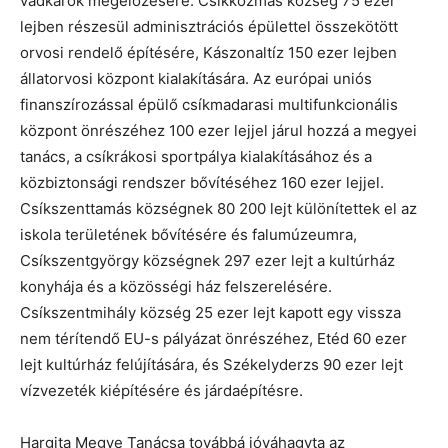
vadkárok megelőzésére. Csíkkozmás község 75 ezer
lejben részesül adminisztrációs épülettel összekötött
orvosi rendelő építésére, Kászonaltíz 150 ezer lejben
állatorvosi központ kialakítására. Az európai uniós
finanszírozással épülő csíkmadarasi multifunkcionális
központ önrészéhez 100 ezer lejjel járul hozzá a megyei
tanács, a csíkrákosi sportpálya kialakításához és a
közbiztonsági rendszer bővítéséhez 160 ezer lejjel.
Csíkszenttamás községnek 80 200 lejt különítettek el az
iskola területének bővítésére és falumúzeumra,
Csíkszentgyörgy községnek 297 ezer lejt a kultúrház
konyhája és a közösségi ház felszerelésére.
Csíkszentmihály község 25 ezer lejt kapott egy vissza
nem térítendő EU-s pályázat önrészéhez, Etéd 60 ezer
lejt kultúrház felújítására, és Székelyderzs 90 ezer lejt
vízvezeték kiépítésére és járdaépítésre.
Hargita Megye Tanácsa továbbá jóváhagyta az