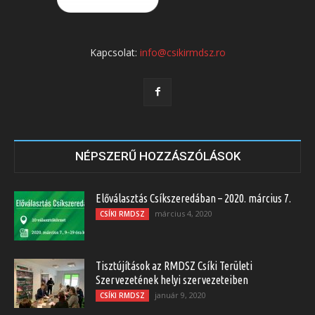
Kapcsolat:
info@csikirmdsz.ro
NÉPSZERŰ HOZZÁSZÓLÁSOK
Előválasztás Csíkszeredában – 2020. március 7.
március 4, 2020
CSÍKI RMDSZ
Tisztújítások az RMDSZ Csíki Területi
Szervezetének helyi szervezeteiben
január 9, 2020
CSÍKI RMDSZ