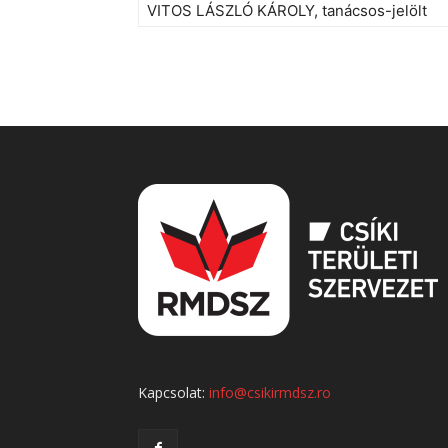
VITOS LÁSZLÓ KÁROLY, tanácsos-jelölt
Kapcsolat:
info@csikirmdsz.ro