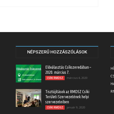
NÉPSZERŰ HOZZÁSZÓLÁSOK
Előválasztás Csíkszeredában –
H
2020. március 7.
C
március 4, 2020
CSÍKI RMDSZ
H
RM
Tisztújítások az RMDSZ Csíki
Területi Szervezetének helyi
szervezeteiben
január 9, 2020
CSÍKI RMDSZ