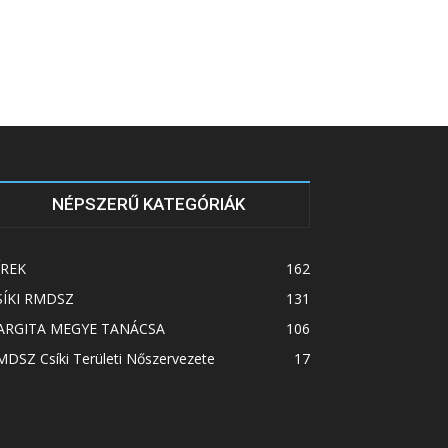
NÉPSZERŰ KATEGÓRIÁK
ÍREK
162
SÍKI RMDSZ
131
ARGITA MEGYE TANÁCSA
106
DSZ Csíki Területi Nőszervezete
17