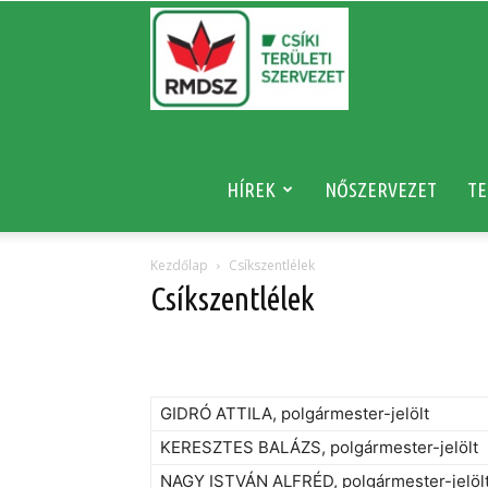
RMDSZ
HÍREK
NŐSZERVEZET
TE
Kezdőlap
Csíkszentlélek
Csíkszentlélek
GIDRÓ ATTILA, polgármester-jelölt
KERESZTES BALÁZS, polgármester-jelölt
NAGY ISTVÁN ALFRÉD, polgármester-jelölt,