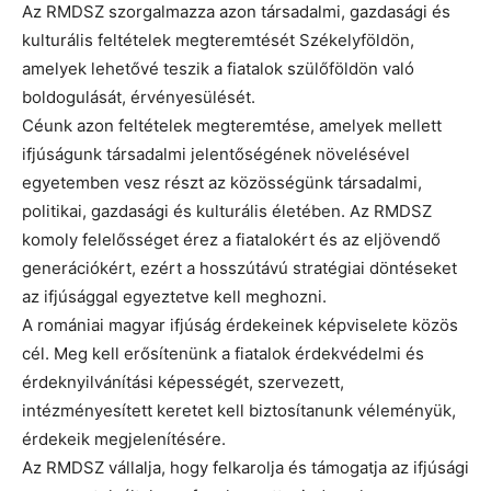
Az RMDSZ szorgalmazza azon társadalmi, gazdasági és
kulturális feltételek megteremtését Székelyföldön,
amelyek lehetővé teszik a fiatalok szülőföldön való
boldogulását, érvényesülését.
Céunk azon feltételek megteremtése, amelyek mellett
ifjúságunk társadalmi jelentőségének növelésével
egyetemben vesz részt az közösségünk társadalmi,
politikai, gazdasági és kulturális életében. Az RMDSZ
komoly felelősséget érez a fiatalokért és az eljövendő
generációkért, ezért a hosszútávú stratégiai döntéseket
az ifjúsággal egyeztetve kell meghozni.
A romániai magyar ifjúság érdekeinek képviselete közös
cél. Meg kell erősítenünk a fiatalok érdekvédelmi és
érdeknyilvánítási képességét, szervezett,
intézményesített keretet kell biztosítanunk véleményük,
érdekeik megjelenítésére.
Az RMDSZ vállalja, hogy felkarolja és támogatja az ifjúsági