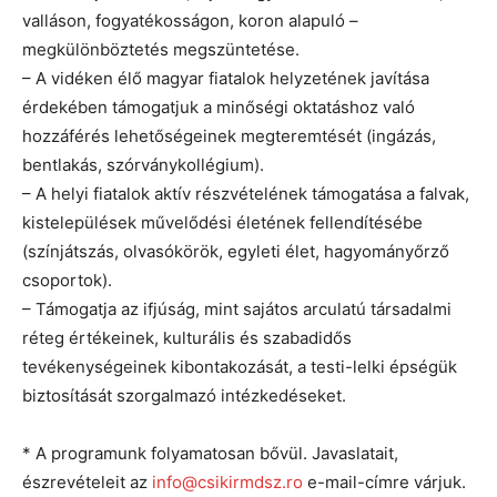
valláson, fogyatékosságon, koron alapuló –
megkülönböztetés megszüntetése.
– A vidéken élő magyar fiatalok helyzetének javítása
érdekében támogatjuk a minőségi oktatáshoz való
hozzáférés lehetőségeinek megteremtését (ingázás,
bentlakás, szórványkollégium).
– A helyi fiatalok aktív részvételének támogatása a falvak,
kistelepülések művelődési életének fellendítésébe
(színjátszás, olvasókörök, egyleti élet, hagyományőrző
csoportok).
– Támogatja az ifjúság, mint sajátos arculatú társadalmi
réteg értékeinek, kulturális és szabadidős
tevékenységeinek kibontakozását, a testi-lelki épségük
biztosítását szorgalmazó intézkedéseket.
* A programunk folyamatosan bővül. Javaslatait,
észrevételeit az
info@csikirmdsz.ro
e-mail-címre várjuk.