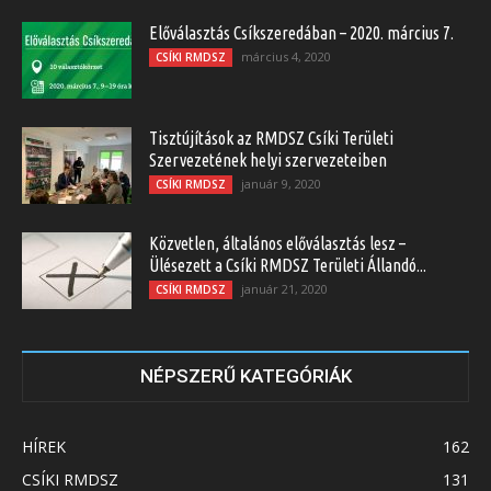
Előválasztás Csíkszeredában – 2020. március 7.
március 4, 2020
CSÍKI RMDSZ
Tisztújítások az RMDSZ Csíki Területi
Szervezetének helyi szervezeteiben
január 9, 2020
CSÍKI RMDSZ
Közvetlen, általános előválasztás lesz –
Ülésezett a Csíki RMDSZ Területi Állandó...
január 21, 2020
CSÍKI RMDSZ
NÉPSZERŰ KATEGÓRIÁK
HÍREK
162
CSÍKI RMDSZ
131