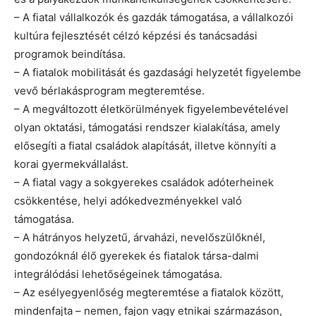
– A fiatal vállalkozók és gazdák támogatása, a vállalkozói
kultúra fejlesztését célzó képzési és tanácsadási
programok beindítása.
– A fiatalok mobilitását és gazdasági helyzetét figyelembe
vevő bérlakásprogram megteremtése.
– A megváltozott életkörülmények figyelembevételével
olyan oktatási, támogatási rendszer kialakítása, amely
elősegíti a fiatal családok alapítását, illetve könnyíti a
korai gyermekvállalást.
– A fiatal vagy a sokgyerekes családok adóterheinek
csökkentése, helyi adókedvezményekkel való
támogatása.
– A hátrányos helyzetű, árvaházi, nevelőszülőknél,
gondozóknál élő gyerekek és fiatalok társa-dalmi
integrálódási lehetőségeinek támogatása.
– Az esélyegyenlőség megteremtése a fiatalok között,
mindenfajta – nemen, fajon vagy etnikai származáson,