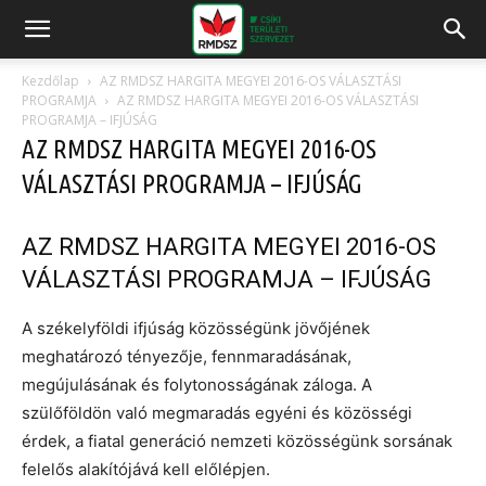
Kezdőlap
AZ RMDSZ HARGITA MEGYEI 2016-OS VÁLASZTÁSI
PROGRAMJA
AZ RMDSZ HARGITA MEGYEI 2016-OS VÁLASZTÁSI
PROGRAMJA – IFJÚSÁG
AZ RMDSZ HARGITA MEGYEI 2016-OS
VÁLASZTÁSI PROGRAMJA – IFJÚSÁG
AZ RMDSZ HARGITA MEGYEI 2016-OS
VÁLASZTÁSI PROGRAMJA – IFJÚSÁG
A székelyföldi ifjúság közösségünk jövőjének
meghatározó tényezője, fennmaradásának,
megújulásának és folytonosságának záloga. A
szülőföldön való megmaradás egyéni és közösségi
érdek, a fiatal generáció nemzeti közösségünk sorsának
felelős alakítójává kell előlépjen.