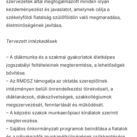
szervezetek által megfogalmazott minden olyan
kezdeményezést és javaslatot, amelynek célja a
székelyföldi fiatalság szülőföldön való megmaradása,
életminőségének javítása.
Tervezett intézkedések
– A diákmunka és a szakmai gyakorlatok életképes
jogszabályi feltételeinek megteremtése, a lehetőségek
bővítése.
– Az RMDSZ támogatja az oktatás szereplőinek
intézményen belüli önrendelkezési törekvéseit, a
diáktanácsok, diákszövetségek, szakkollégiumok
megszervezését, fenntartását és működését.
– A képzési szakok munkaerőpiaci kínálatok szerinti
megtervezése.
– Sajátos önkormányzati programok beindítása a fiatalok
és a pályakezdők munkanélküliségének csökkentésére.